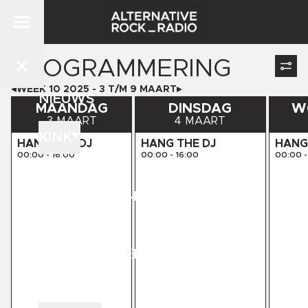
PROGRAMMERING
WEEK
10
2025
-
3
T/M
9
MAART
NIEUWS
MAANDAG
DINSDAG
W
3 MAART
4 MAART
KINK
HANG THE DJ
HANG THE DJ
HANG
00:00
-
16:00
00:00
-
16:00
00:00
-
DJ'S
PROGRAMMERING
STORE
KINK PRESENTS
CONTACT