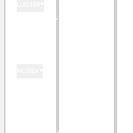
LUISTER
LUISTER LIVE
GEMIST
PODCASTS
PLAYLISTS
MUZIEK
GEDRAAID
KINK XL
KINK 1500
HITLIJSTEN