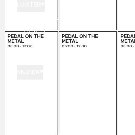
LUISTER
LUISTER LIVE
GEMIST
PEDAL ON THE
PEDAL ON THE
PEDA
METAL
METAL
META
PODCASTS
06:00
-
12:00
06:00
-
12:00
06:00
-
PLAYLISTS
MUZIEK
GEDRAAID
KINK XL
KINK 1500
HITLIJSTEN