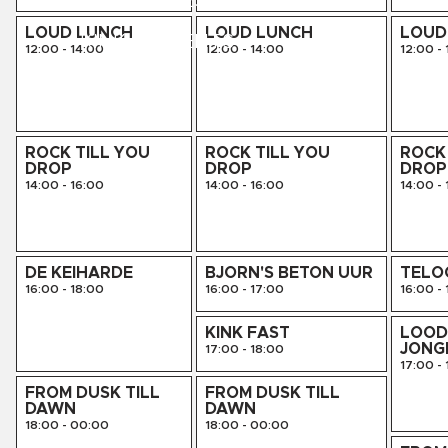
LIVE SESSIES
LOUD LUNCH
LOUD LUNCH
LOUD
KINK PRESENTS
12:00
-
14:00
12:00
-
14:00
12:00
-
AGENDA
ROCK TILL YOU
ROCK TILL YOU
ROCK 
DROP
DROP
DROP
14:00
-
16:00
14:00
-
16:00
14:00
-
DE KEIHARDE
BJORN'S BETON UUR
TELO
16:00
-
18:00
16:00
-
17:00
16:00
-
KINK FAST
LOOD
JONG
17:00
-
18:00
17:00
-
FROM DUSK TILL
FROM DUSK TILL
DAWN
DAWN
18:00
-
00:00
18:00
-
00:00