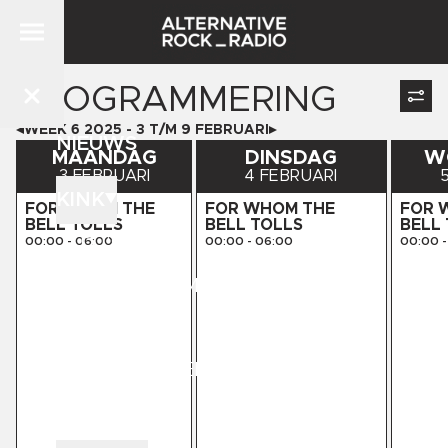
PROGRAMMERING
WEEK
6
2025
-
3
T/M
9
FEBRUARI
NIEUWS
MAANDAG
DINSDAG
W
3 FEBRUARI
4 FEBRUARI
KINK
FOR WHOM THE
FOR WHOM THE
FOR 
BELL TOLLS
BELL TOLLS
BELL
DJ'S
00:00
-
06:00
00:00
-
06:00
00:00
-
PROGRAMMERING
STORE
KINK PRESENTS
CONTACT