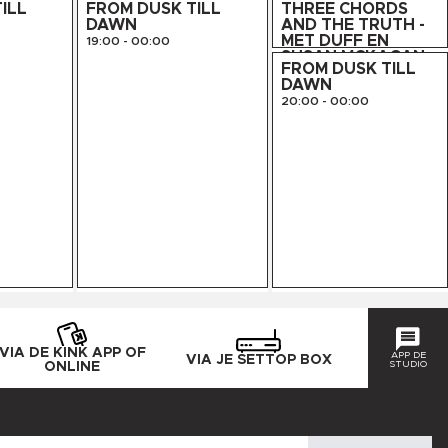
ILL
FROM DUSK TILL
THREE CHORDS
DAWN
AND THE TRUTH -
MET DUFF EN
19:00
-
00:00
SUSAN MCKAGAN
FROM DUSK TILL
19:00
-
20:00
DAWN
20:00
-
00:00
VIA DE KINK APP OF
APP DE
VIA JE SETTOP BOX
STUDIO
ONLINE