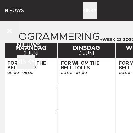
NIEUWS
KINK
PROGRAMMERING
WEEK
23
202
NIEUWS
MAANDAG
DINSDAG
W
2 JUNI
3 JUNI
KINK
FOR WHOM THE
FOR WHOM THE
FOR 
BELL TOLLS
BELL TOLLS
BELL
00:00
-
06:00
00:00
-
06:00
00:00
-
DJ'S
PROGRAMMERING
STORE
KINK PRESENTS
CONTACT