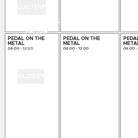
LUISTER
LUISTER LIVE
GEMIST
PEDAL ON THE
PEDAL ON THE
PEDA
METAL
METAL
META
PODCASTS
06:00
-
12:00
06:00
-
12:00
06:00
-
PLAYLISTS
MUZIEK
GEDRAAID
KINK XL
KINK 1500
HITLIJSTEN