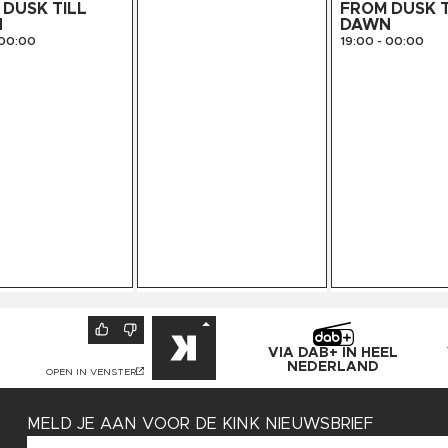
DUSK TILL
FROM DUSK T
18:00
-
19:00
N
DAWN
00:00
19:00
-
00:00
VIA DAB+ IN HEEL
NEDERLAND
OPEN IN VENSTER
MELD JE AAN VOOR DE KINK NIEUWSBRIEF