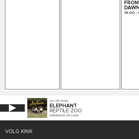
FROM 
DAW
19:00
-
NU OP
KINK
ELEPHANT
REPTILE ZOO
GEDRAAID OP
KINK
VOLG KINK