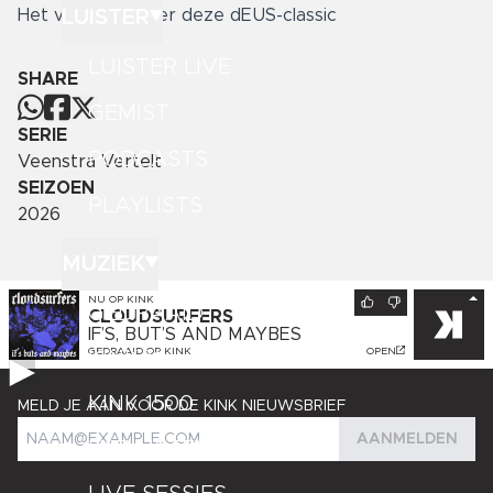
LUISTER
Het verhaal achter deze dEUS-classic
LUISTER LIVE
SHARE
GEMIST
SERIE
PODCASTS
Veenstra Vertelt
SEIZOEN
PLAYLISTS
2026
MUZIEK
NU OP
KINK
GEDRAAID
CLOUDSURFERS
IF’S, BUT’S AND MAYBES
GEDRAAID OP
KINK
OPEN
KINK XL
KINK 1500
MELD JE AAN VOOR DE KINK NIEUWSBRIEF
AANMELDEN
HITLIJSTEN