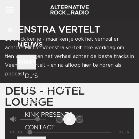
VEENSTRA VERTELT
De track ken je - maar ken je ook het verhaal er
NIEUWS
achter? Michiel Veenstra vertelt elke werkdag om
tien voor negen het verhaal achter de beste tracks in
KINK
Veenstra Vertelt - en na afloop hier te horen als
podcast.
DJ'S
DEUS - HOTEL
PROGRAMMERING
LOUNGE
STORE
KINK PRESENTS
CONTACT
00:00
07:56