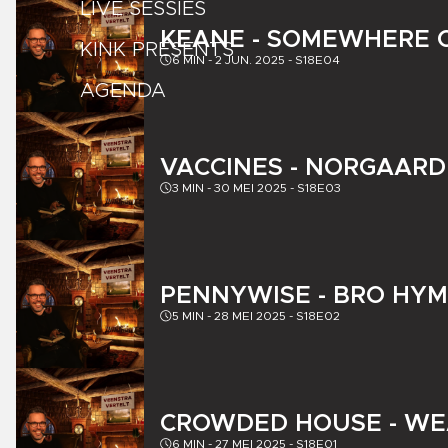
LIVE SESSIES
KEANE - SOMEWHERE
KINK PRESENTS
6
MIN -
2 JUN. 2025
-
S18E04
AGENDA
VACCINES - NORGAARD
3
MIN -
30 MEI 2025
-
S18E03
PENNYWISE - BRO HY
5
MIN -
28 MEI 2025
-
S18E02
CROWDED HOUSE - WE
6
MIN -
27 MEI 2025
-
S18E01