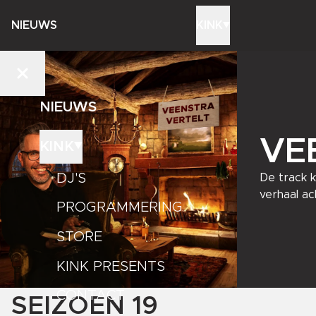
NIEUWS
KINK
NIEUWS
VE
KINK
DJ'S
De track k
verhaal ac
PROGRAMMERING
STORE
KINK PRESENTS
CONTACT
SEIZOEN
19