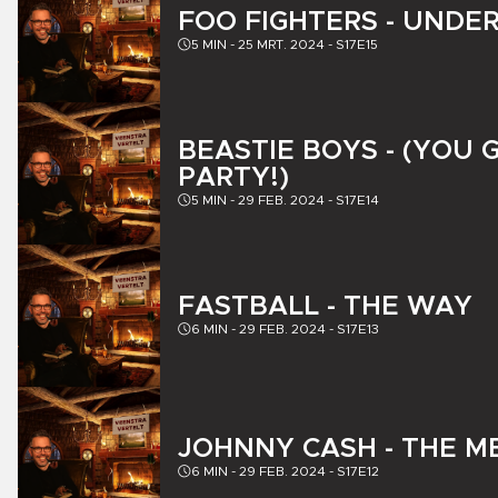
FOO FIGHTERS - UNDE
5
MIN -
25 MRT. 2024
-
S17E15
BEASTIE BOYS - (YOU 
PARTY!)
5
MIN -
29 FEB. 2024
-
S17E14
FASTBALL - THE WAY
6
MIN -
29 FEB. 2024
-
S17E13
JOHNNY CASH - THE M
6
MIN -
29 FEB. 2024
-
S17E12