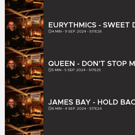
EURYTHMICS - SWEET
4
MIN -
9 SEP. 2024
-
S17E26
QUEEN - DON'T STOP 
5
MIN -
5 SEP. 2024
-
S17E25
JAMES BAY - HOLD BAC
6
MIN -
4 SEP. 2024
-
S17E24