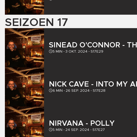
SEIZOEN
17
SINEAD O'CONNOR - T
5
MIN -
3 OKT. 2024
-
S17E29
NICK CAVE - INTO MY 
6
MIN -
26 SEP. 2024
-
S17E28
NIRVANA - POLLY
5
MIN -
24 SEP. 2024
-
S17E27