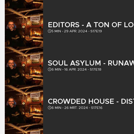
EDITORS - A TON OF L
5
MIN -
29 APR. 2024
-
S17E19
SOUL ASYLUM - RUNA
6
MIN -
16 APR. 2024
-
S17E18
CROWDED HOUSE - DI
6
MIN -
26 MRT. 2024
-
S17E16