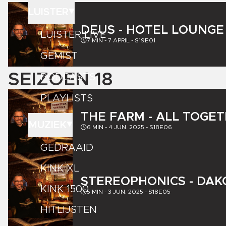
LUISTER
DEUS - HOTEL LOUNGE
LUISTER LIVE
7
MIN -
7 APRIL
-
S19E01
GEMIST
SEIZOEN
18
PODCASTS
PLAYLISTS
THE FARM - ALL TOGE
MUZIEK
6
MIN -
4 JUN. 2025
-
S18E06
GEDRAAID
KINK XL
STEREOPHONICS - DAK
KINK 1500
5
MIN -
3 JUN. 2025
-
S18E05
HITLIJSTEN