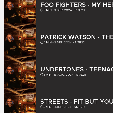
FOO FIGHTERS - MY HE
6
MIN -
3 SEP. 2024
-
S17E23
PATRICK WATSON - TH
4
MIN -
2 SEP. 2024
-
S17E22
UNDERTONES - TEENAG
5
MIN -
13 AUG. 2024
-
S17E21
STREETS - FIT BUT YO
5
MIN -
3 JUL. 2024
-
S17E20