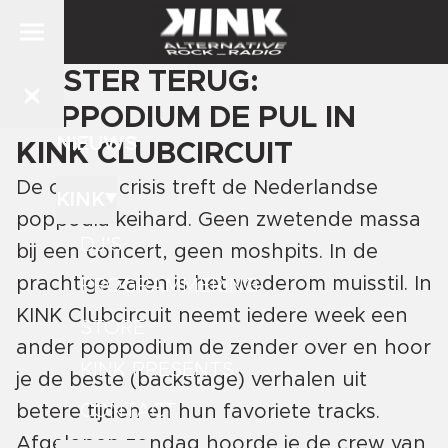
LUISTER TERUG:
POPPODIUM DE PUL IN
NIEUWS
KINK CLUBCIRCUIT
De coronacrisis treft de Nederlandse
KINK
poppodia keihard. Geen zwetende massa
DJ'S
bij een concert, geen moshpits. In de
prachtige zalen is het wederom muisstil. In
PROGRAMMERING
KINK Clubcircuit neemt iedere week een
STORE
ander poppodium de zender over en hoor
KINK PRESENTS
je de beste (backstage) verhalen uit
CONTACT
betere tijden en hun favoriete tracks.
Afgelopen zondag hoorde je de crew van