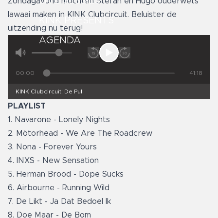
LIVE SESSIES
Zondagavond mochten Stefan en Hugo ouderwets
lawaai maken in KINK Clubcircuit. Beluister de
KINK PRESENTS
uitzending nu terug!
AGENDA
00:00
41:18
KINK Clubcircuit: De Pul
PLAYLIST
1. Navarone - Lonely Nights
2. Mötorhead - We Are The Roadcrew
3. Nona - Forever Yours
4. INXS - New Sensation
5. Herman Brood - Dope Sucks
6. Airbourne - Running Wild
7. De Likt - Ja Dat Bedoel Ik
8. Doe Maar - De Bom