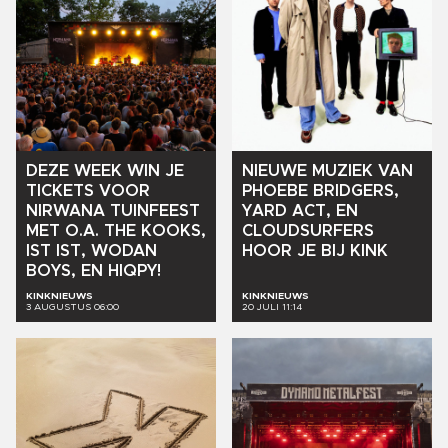
DEZE
WEEK
WIN
JE
NIEUWE
MUZIEK
VAN
TICKETS
VOOR
PHOEBE
BRIDGERS,
NIRWANA
TUINFEEST
YARD
ACT,
EN
MET
O.A.
THE
KOOKS,
CLOUDSURFERS
IST
IST,
WODAN
HOOR
JE
BIJ
KINK
BOYS,
EN
HIQPY!
KINKNIEUWS
KINKNIEUWS
3 AUGUSTUS 06:00
20 JULI 11:14