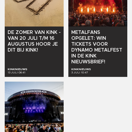
DE
ZOMER
VAN
KINK
-
METALFANS
VAN
20
JULI
T/M
16
OPGELET:
WIN
AUGUSTUS
HOOR
JE
TICKETS
VOOR
DIT
BIJ
KINK!
DYNAMO
METALFEST
IN
DE
KINK
NIEUWSBRIEF!
KINKNIEUWS
KINKNIEUWS
13 JULI 06:41
3 JULI 10:47