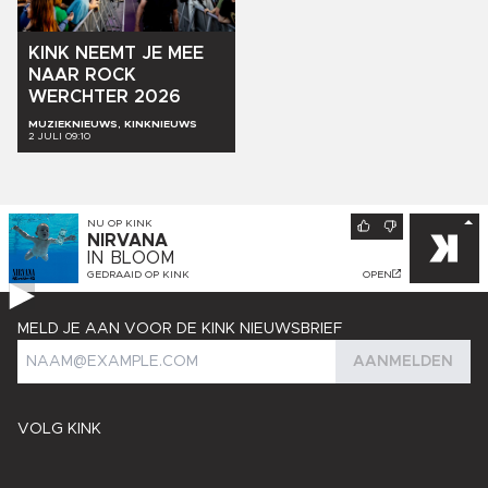
KINK
NEEMT
JE
MEE
NAAR
ROCK
WERCHTER
2026
MUZIEKNIEUWS, KINKNIEUWS
2 JULI 09:10
NU OP
KINK
NIRVANA
IN BLOOM
GEDRAAID OP
KINK
OPEN
MELD JE AAN VOOR DE KINK NIEUWSBRIEF
AANMELDEN
VOLG KINK