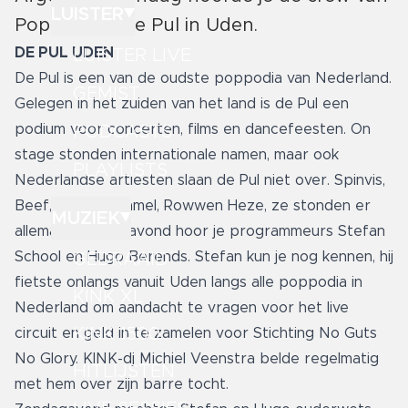
LUISTER
Poppodium de Pul in Uden.
DE PUL UDEN
LUISTER LIVE
De Pul is een van de oudste poppodia van Nederland.
GEMIST
Gelegen in het zuiden van het land is de Pul een
podium voor concerten, films en dancefeesten. On
PODCASTS
stage stonden internationale namen, maar ook
PLAYLISTS
Nederlandse artiesten slaan de Pul niet over. Spinvis,
Beef, Wouter Hamel, Rowwen Heze, ze stonden er
MUZIEK
allemaal. Zondagavond hoor je programmeurs Stefan
School en Hugo Berends. Stefan kun je nog kennen, hij
GEDRAAID
fietste onlangs vanuit Uden langs alle poppodia in
KINK XL
Nederland om aandacht te vragen voor het live
KINK 1500
circuit en geld in te zamelen voor Stichting No Guts
No Glory. KINK-dj Michiel Veenstra belde regelmatig
HITLIJSTEN
met hem over zijn
barre tocht
.