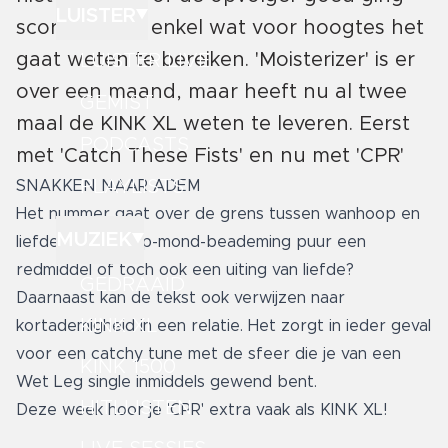
LUISTER
scoren, maar enkel wat voor hoogtes het
gaat weten te bereiken. 'Moisterizer' is er
LUISTER LIVE
over een maand, maar heeft nu al twee
GEMIST
maal de KINK XL weten te leveren. Eerst
PODCASTS
met 'Catch These Fists' en nu met 'CPR'
PLAYLISTS
SNAKKEN NAAR ADEM
Het nummer gaat over de grens tussen wanhoop en
MUZIEK
liefde. Is mond-op-mond-beademing puur een
redmiddel of toch ook een uiting van liefde?
GEDRAAID
Daarnaast kan de tekst ook verwijzen naar
KINK XL
kortademigheid in een relatie. Het zorgt in ieder geval
voor een catchy tune met de sfeer die je van een
KINK 1500
Wet Leg single inmiddels gewend bent.
HITLIJSTEN
Deze week hoor je 'CPR' extra vaak als KINK XL!