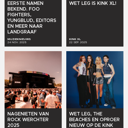
WET
LEG
IS
KINK
XL!
EERSTE
NAMEN
BEKEND.
FOO
FIGHTERS,
YUNGBLUD,
EDITORS
EN
MEER
NAAR
LANDGRAAF
MUZIEKNIEUWS
KINK XL
24 NOV. 2025
22 SEP. 2025
NAGENIETEN
VAN
WET
LEG,
THE
ROCK
WERCHTER
BEACHES
EN
OPROER
2025
NIEUW
OP
DE
KINK