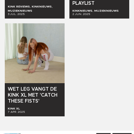
PLAYLIST
KINK REVIEWS, KINKNIEUWS,
MUZIEKNIEUWS
KINKNIEUWS, MUZIEKNIEUWS
3 JUL. 2025
2 JUN. 2025
WET
LEG
VANGT
DE
KINK
XL
MET
'CATCH
THESE
FISTS'
KINK XL
7 APR. 2025