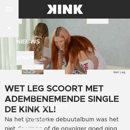
NIEUWS
KINK
DJ'S
Wet Leg
PROGRAMMERING
WET LEG SCOORT MET
STORE
ADEMBENEMENDE SINGLE
KINK PRESENTS
DE KINK XL!
CONTACT
Na het ijzersterke debuutalbum was het
niet de vraag of de opvolger goed ging