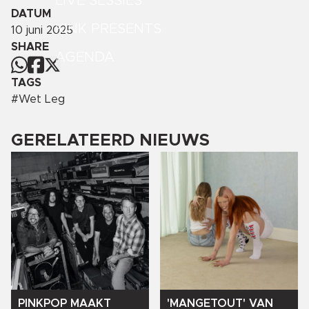
LIVE SESSIES
DATUM
KINK PRESENTS
10 juni 2025
SHARE
AGENDA
TAGS
#
Wet Leg
GERELATEERD NIEUWS
'MANGETOUT'
VAN
PINKPOP
MAAKT