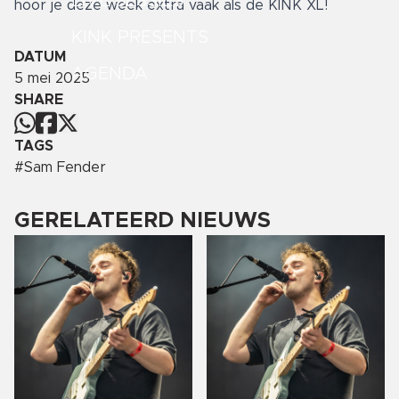
LIVE SESSIES
hoor je deze week extra vaak als de KINK XL!
KINK PRESENTS
DATUM
AGENDA
5 mei 2025
SHARE
TAGS
#
Sam Fender
GERELATEERD NIEUWS