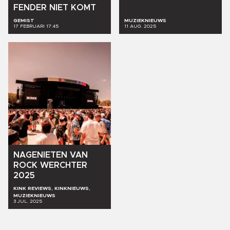
FENDER
NIET
KOMT
GEMIST
MUZIEKNIEUWS
17 FEBRUARI 17:45
11 AUG. 2025
NAGENIETEN
VAN
ROCK
WERCHTER
2025
KINK REVIEWS, KINKNIEUWS,
MUZIEKNIEUWS
3 JUL. 2025