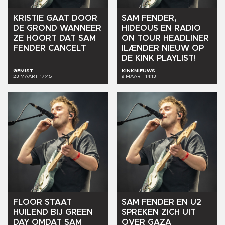
KRISTIE
GAAT
DOOR
SAM
FENDER,
DE
GROND
WANNEER
HIDEOUS
EN
RADIO
ZE
HOORT
DAT
SAM
ON
TOUR
HEADLINER
FENDER
CANCELT
ILÆNDER
NIEUW
OP
DE
KINK
PLAYLIST!
GEMIST
KINKNIEUWS
23 MAART 17:45
9 MAART 14:13
FLOOR
STAAT
SAM
FENDER
EN
U2
HUILEND
BIJ
GREEN
SPREKEN
ZICH
UIT
DAY
OMDAT
SAM
OVER
GAZA