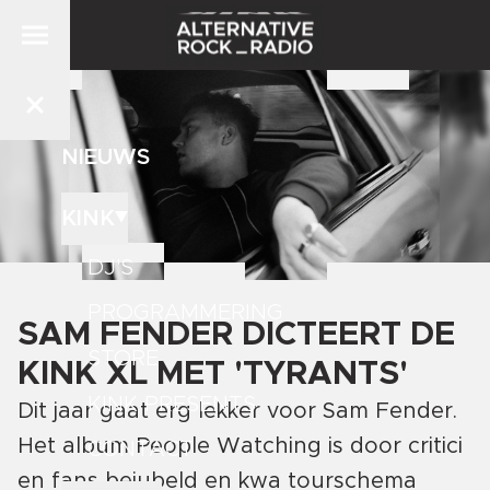
NIEUWS
KINK
DJ'S
PROGRAMMERING
SAM FENDER DICTEERT DE
STORE
KINK XL MET 'TYRANTS'
KINK PRESENTS
Dit jaar gaat erg lekker voor Sam Fender.
Het album People Watching is door critici
CONTACT
en fans bejubeld en kwa tourschema