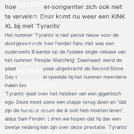
LUISTER
hoeft de singer-songwriter zich ook niet
te vervelen. Daar komt nu weer een KINK
LUISTER LIVE
XL bij met 'Tyrants'
GEMIST
Het nummer 'Tyrants' is niet persé nieuw voor de
PODCASTS
doorgewinterde Sam Fender fans. Het was een
ouderwets B-kantje op de fysieke single release van
PLAYLISTS
het nummer 'People Watching'. Daarnaast werd de
plaat nog eens fysiek uitgebracht als Record Store
MUZIEK
Day exclusive. Wel speelde hij het nummer meerdere
GEDRAAID
malen live.
'Tyrants' gaat over het hebben van een gigantisch
KINK XL
ego. Deze moet soms een stapje terug doen en "dat
KINK 1500
zijn de hardste lessen die ik ooit heb moeten leren",
aldus Sam Fender. Laten we hopen dat hij dan een
HITLIJSTEN
beetje nederig kan zijn over deze prestatie. 'Tyrants'