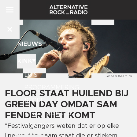
NIEUWS
KINK
DJ'S
Jochem Geerdink
PROGRAMMERING
FLOOR STAAT HUILEND BIJ
STORE
GREEN DAY OMDAT SAM
KINK PRESENTS
FENDER NIET KOMT
CONTACT
"Festivalgangers weten dat er op elke
line-up één naam staat die er stiekem