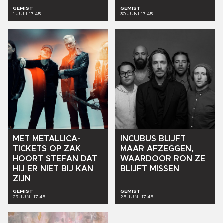
GEMIST
GEMIST
1 JULI 17:45
30 JUNI 17:45
MET
METALLICA-
INCUBUS
BLIJFT
TICKETS
OP
ZAK
MAAR
AFZEGGEN,
HOORT
STEFAN
DAT
WAARDOOR
RON
ZE
HIJ
ER
NIET
BIJ
KAN
BLIJFT
MISSEN
ZIJN
GEMIST
GEMIST
29 JUNI 17:45
25 JUNI 17:45