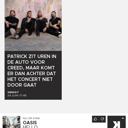
PATRICK
ZIT
UREN
IN
DE
AUTO
VOOR
CREED,
MAAR
KOMT
ER
DAN
ACHTER
DAT
HET
CONCERT
NIET
DOOR
GAAT
GEMIST
24 JUNI 17:45
NU OP
KINK
OASIS
HELLO