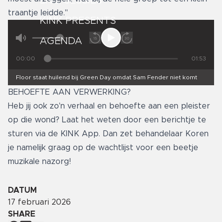
LIVE SESSIES
traantje leidde."
KINK PRESENTS
AGENDA
00:00
01:53
Floor staat huilend bij Green Day omdat Sam Fender niet komt
BEHOEFTE AAN VERWERKING?
Heb jij ook zo'n verhaal en behoefte aan een pleister
op die wond? Laat het weten door een berichtje te
sturen via de KINK App. Dan zet behandelaar Koren
je namelijk graag op de wachtlijst voor een beetje
muzikale nazorg!
DATUM
17 februari 2026
SHARE