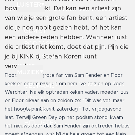
LUISTER
bovenuit steekt. Dat kan een artiest zijn
van wie je een grote fan bent, een artiest
LUISTER LIVE
die je nog nooit gezien hebt, of het kan
GEMIST
een andere reden hebben. Wanneer juist
PODCASTS
die artiest niet komt, doet dat pijn. Pijn die
PLAYLISTS
je bij KINK-dj Stefan Koren kunt
verwerken.
MUZIEK
Floors familie is grote fan van Sam Fender en Floor
keek er enorm naar uit om hem live te zien op Rock
GEDRAAID
Werchter. Na elk optreden keken vader, moeder, zus
KINK XL
en Floor elkaar aan en zeiden ze: "Dit was vet, maar
het hoogtepunt komt zaterdag." Tot vrijdagavond
KINK 1500
laat. Terwijl Green Day op het podium stond, kwam
HITLIJSTEN
het nieuws door dat Sam Fender zijn optreden helaas
moest afzeggen, wat bij de hele groep tot een klein