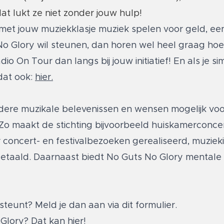
at lukt ze niet zonder jouw hulp!
met jouw muziekklasje muziek spelen voor geld, een
uts No Glory wil steunen, dan horen wel heel graag ho
io On Tour dan langs bij jouw initiatief! En als je 
dat ook:
hier.
ondere muzikale belevenissen en wensen mogelijk v
 Zo maakt de stichting bijvoorbeeld huiskamerconcer
r concert- en festivalbezoeken gerealiseerd, muzie
etaald. Daarnaast biedt No Guts No Glory mentale
e steunt? Meld je dan aan via
dit formulier.
o Glory? Dat kan
hier
!