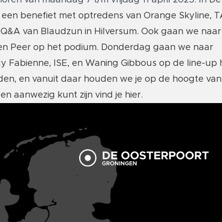
oren van maandag 7 t/m vrijdag 11 april 2025. In
De
en benefiet met optredens van Orange Skyline, 
e + Q&A van Blaudzun in Hilversum. Ook gaan we naar
n Peer op het podium. Donderdag gaan we naar
cy Fabienne, ISE, en Waning Gibbous op de line-up
nden, en vanuit daar houden we je op de hoogte va
den aanwezig kunt zijn vind je
hier.