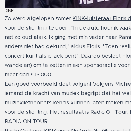
KINK
Zo werd afgelopen zomer
KINK-luisteraar Floris
voor de stichting te doen
.
"In de auto hoor ik vaa
net zo oud als ik. Ik ging met m'n vader naar Ra
anders niet had gekund," aldus Floris. "Toen real
concert kunt als je ziek bent". Daarop besloot Fl
wandelen) om te zetten in een sponsoractie voor 
meer dan €13.000.
Een goed voorbeeld doet volgen! Volgens Michiel V
iemand de kracht van muziek begrijpt dat het we
muziekliefhebbers kennis kunnen laten maken me
voor de stichting. Het resultaat is Radio On Tour:
RADIO ON TOUR