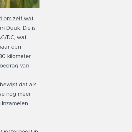
rd om zelf wat
n Duuk. Die is
 AC/DC, wat
 naar een
30 kilometer
g bedrag van
bewijst dat als
 we nog meer
n inzamelen