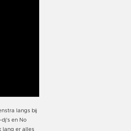
stra langs bij
-dj's en No
 lang er alles