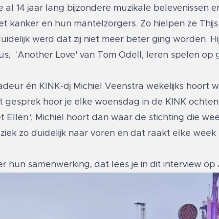
ie al 14 jaar lang bijzondere muzikale belevenissen
t kanker en hun mantelzorgers. Zo hielpen ze Thijs 
idelijk werd dat zij niet meer beter ging worden. Hij
s, 'Another Love' van Tom Odell, leren spelen op gi
deur én KINK-dj Michiel Veenstra wekelijks hoort w
 Dat gesprek hoor je elke woensdag in de KINK ocht
t Ellen
'.
Michiel hoort dan waar de stichting die wee
iek zo duidelijk naar voren en dat raakt elke week 
er hun samenwerking, dat lees je in
dit interview op