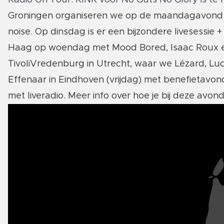
Radio On Tour: KINK voor No Guts No Glory is te h
Groningen organiseren we op de maandagavond e
noise. Op dinsdag is er een bijzondere livesessi
Haag op woendag met Mood Bored, Isaac Roux e
TivoliVredenburg in Utrecht, waar we Lézard, Lu
Effenaar in Eindhoven (vrijdag) met benefietavo
met liveradio.
Meer info over hoe je bij deze avon