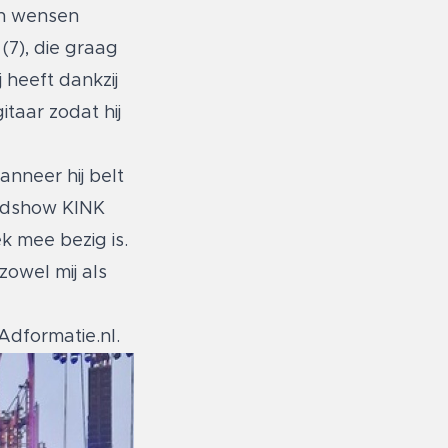
 en wensen
(7), die graag
 heeft dankzij
taar zodat hij
anneer hij belt
endshow KINK
k mee bezig is.
zowel mij als
 Adformatie.nl
.