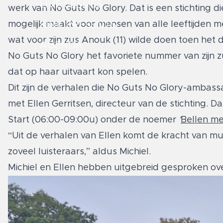
LIVE SESSIES
werk van No Guts No Glory. Dat is een stichting d
mogelijk maakt voor mensen van alle leeftijden me
KINK PRESENTS
wat voor zijn zus Anouk (11) wilde doen toen het du
AGENDA
No Guts No Glory het favoriete nummer van zijn zu
dat op haar uitvaart kon spelen.
Dit zijn de verhalen die No Guts No Glory-ambassa
met Ellen Gerritsen, directeur van de stichting.
Start (06:00-09:00u) onder de noemer
'
Bellen me
“Uit de verhalen van Ellen komt de kracht van muz
zoveel luisteraars,” aldus Michiel.
Michiel en Ellen hebben uitgebreid gesproken ov