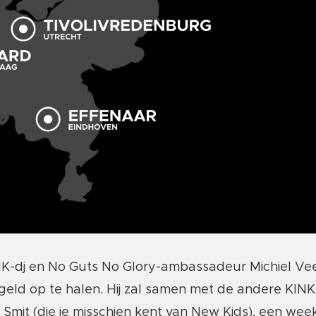
K-dj en No Guts No Glory-ambassadeur Michiel Veen
 geld op te halen. Hij zal samen met de andere KINK
it (die je misschien kent van New Kids), een week