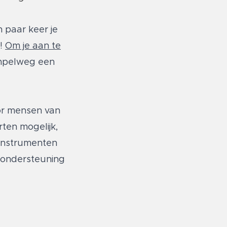
 paar keer je
e!
Om je aan te
simpelweg een
oor mensen van
ten mogelijk,
kinstrumenten
 ondersteuning