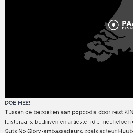
DOE MEE!
Tussen de bezoeken aan poppodia door reist KIN
luisteraars, bedrijven en artiesten die meehelpen
Guts No Glory-ambassadeurs, zoals acteur Huub Sm