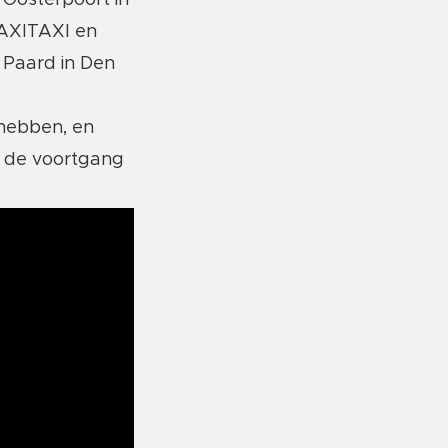
 Oosterpoort in
TAXITAXI en
 Paard in Den
 hebben, en
n de voortgang