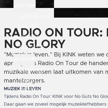
LUISTER
LUISTER LIVE
GEMIST
RADIO ON TOUR:
PODCASTS
NO GLORY
PLAYLISTS
"Muziek is leven." Bij KINK weten we
MUZIEK
april tijdens Radio On Tour de hande
GEDRAAID
muzikale wensen laat uitkomen van 
mantelzorgers.
KINK XL
MUZIEK IS LEVEN
KINK 1500
Tijdens Radio On Tour: KINK voor No Guts No G
HITLIJSTEN
Daar gaan we zoveel mogelijk muziekliefhebbers 