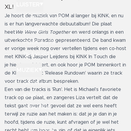
LUISTER
XL!
Je hoort de muziek van POM al langer bij KINK, en nu
LUISTER LIVE
is er hun langverwachte debuutalbum! Die plaat
GEMIST
heet
We Were Girls Together
en werd onlangs in een
uitverkochte Paradiso gepresenteerd. De band kwam
PODCASTS
er vorige week nog over vertellen tijdens een co-host
PLAYLISTS
met KINK-dj Jasper Leijdens bij KINK In Touch die
je
hier terugluistert
, en ook hoor je POM binnenkort in
MUZIEK
de KINK podcast 'Release Rundown' waarin ze track
voor track dat album bespreken.
GEDRAAID
Een van die tracks is 'Run'. Het is Michael’s favoriete
KINK XL
track op de plaat, en zangeres Liza vertelt dat de
tekst gaat over het gevoel dat ze wel eens heeft
KINK 1500
terwijl ze ruzie aan het maken is: dat je je dan in je
HITLIJSTEN
hoofd, tijdens de ruzie, kunt afvragen of je wel het
recht hebt om boos te zijn, of dat je eigenlijk iets