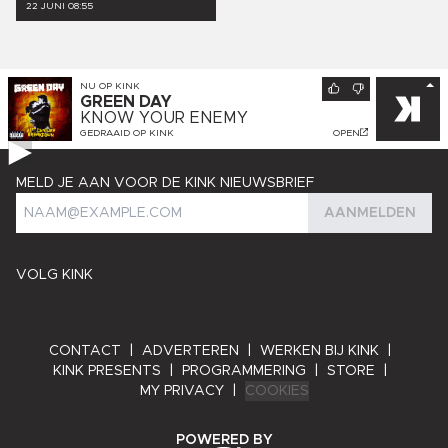
22 JUNI 08:55
NU OP
KINK
GREEN DAY
KNOW YOUR ENEMY
GEDRAAID OP
KINK
OPEN
MELD JE AAN VOOR DE KINK NIEUWSBRIEF
AANMELDEN
VOLG KINK
CONTACT
|
ADVERTEREN
|
WERKEN BIJ KINK
|
KINK PRESENTS
|
PROGRAMMERING
|
STORE
|
MY PRIVACY
|
COOKIES
ANGRY BYTES
POWERED BY