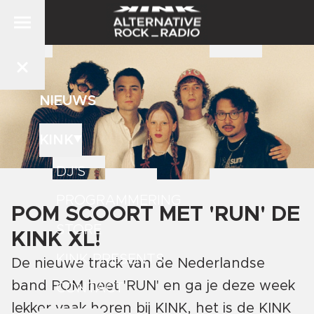
NIEUWS
KINK
DJ'S
PROGRAMMERING
POM SCOORT MET 'RUN' DE
STORE
KINK XL!
KINK PRESENTS
De nieuwe track van de Nederlandse
band POM heet 'RUN' en ga je deze week
CONTACT
lekker vaak horen bij KINK, het is de KINK