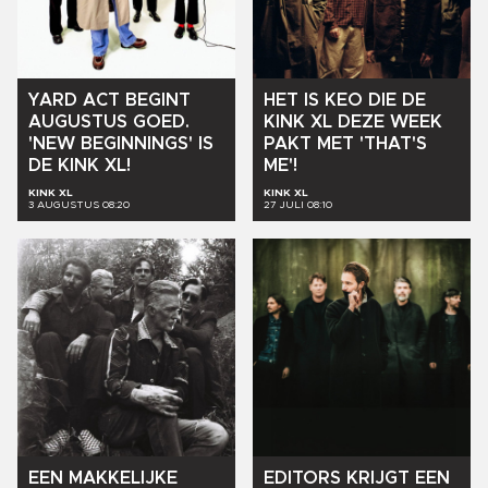
YARD
ACT
BEGINT
HET
IS
KEO
DIE
DE
AUGUSTUS
GOED.
KINK
XL
DEZE
WEEK
'NEW
BEGINNINGS'
IS
PAKT
MET
'THAT'S
DE
KINK
XL!
ME'!
KINK XL
KINK XL
3 AUGUSTUS 08:20
27 JULI 08:10
EDITORS
KRIJGT
EEN
EEN
MAKKELIJKE