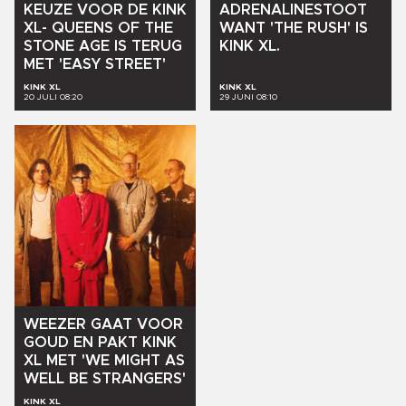
ADRENALINESTOOT
KEUZE
VOOR
DE
KINK
WANT
'THE
RUSH'
IS
XL-
QUEENS
OF
THE
KINK
XL.
STONE
AGE
IS
TERUG
MET
'EASY
STREET'
KINK XL
KINK XL
20 JULI 08:20
29 JUNI 08:10
WEEZER
GAAT
VOOR
GOUD
EN
PAKT
KINK
XL
MET
'WE
MIGHT
AS
WELL
BE
STRANGERS'
KINK XL