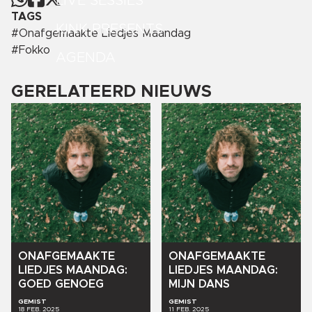
LIVE SESSIES
TAGS
KINK PRESENTS
#
Onafgemaakte Liedjes Maandag
#
Fokko
AGENDA
GERELATEERD NIEUWS
ONAFGEMAAKTE
ONAFGEMAAKTE
LIEDJES
MAANDAG:
LIEDJES
MAANDAG:
GOED
GENOEG
MIJN
DANS
GEMIST
GEMIST
18 FEB. 2025
11 FEB. 2025