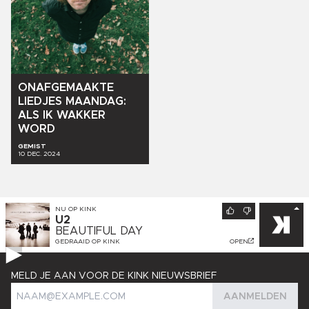
ONAFGEMAAKTE
LIEDJES
MAANDAG:
ALS
IK
WAKKER
WORD
GEMIST
10 DEC. 2024
NU OP
KINK
U2
BEAUTIFUL DAY
GEDRAAID OP
KINK
OPEN
MELD JE AAN VOOR DE KINK NIEUWSBRIEF
AANMELDEN