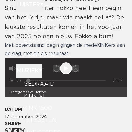
LUISTER
Singersongwriter Fokko heeft een begin
van het liedje, maar wie maakt het af? De
LUISTER LIVE
leukste resultaten komen in het voorjaar
GEMIST
van 2025 op een nieuw Fokko album!
PODCASTS
Met bovenstaand begin gingen de medeKINKers aan
de slag, met dit als resultaat:
PLAYLISTS
MUZIEK
00:00
02:25
GEDRAAID
Onafgemaakt - tattoo
KINK XL
KINK 1500
DATUM
17 december 2024
HITLIJSTEN
SHARE