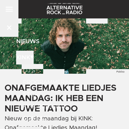
NIEUWS
KINK
DJ'S
Fokko
PROGRAMMERING
ONAFGEMAAKTE LIEDJES
STORE
MAANDAG: IK HEB EEN
KINK PRESENTS
NIEUWE TATTOO
CONTACT
Nieuw op de maandag bij KINK:
Onafgemaakte Liedjes Maandag!