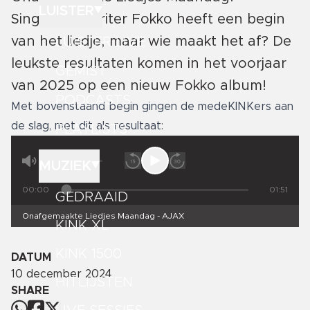
LUISTER
Singersongwriter Fokko heeft een begin
van het liedje, maar wie maakt het af? De
LUISTER LIVE
leukste resultaten komen in het voorjaar
GEMIST
van 2025 op een nieuw Fokko album!
PODCASTS
Met bovenstaand begin gingen de medeKINKers aan
de slag, met dit als resultaat:
PLAYLISTS
MUZIEK
00:00
01:51
GEDRAAID
Onafgemaakte Liedjes Maandag - AJAX
KINK XL
KINK 1500
DATUM
10 december 2024
HITLIJSTEN
SHARE