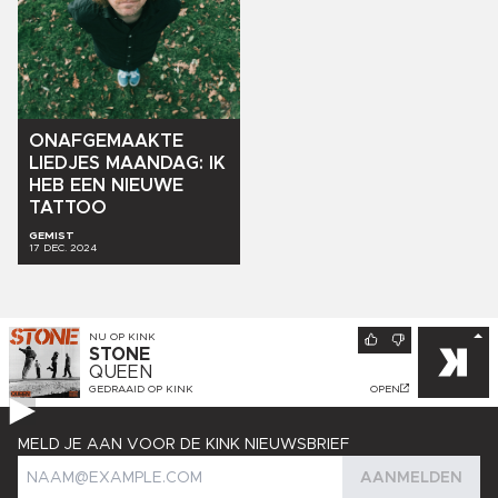
ONAFGEMAAKTE
LIEDJES
MAANDAG:
IK
HEB
EEN
NIEUWE
TATTOO
GEMIST
17 DEC. 2024
NU OP
KINK
STONE
QUEEN
GEDRAAID OP
KINK
OPEN
MELD JE AAN VOOR DE KINK NIEUWSBRIEF
AANMELDEN