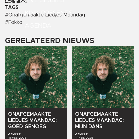
LIVE SESSIES
TAGS
KINK PRESENTS
#
Onafgemaakte Liedjes Maandag
#
Fokko
AGENDA
GERELATEERD NIEUWS
ONAFGEMAAKTE
ONAFGEMAAKTE
LIEDJES
MAANDAG:
LIEDJES
MAANDAG:
GOED
GENOEG
MIJN
DANS
GEMIST
GEMIST
18 FEB. 2025
11 FEB. 2025