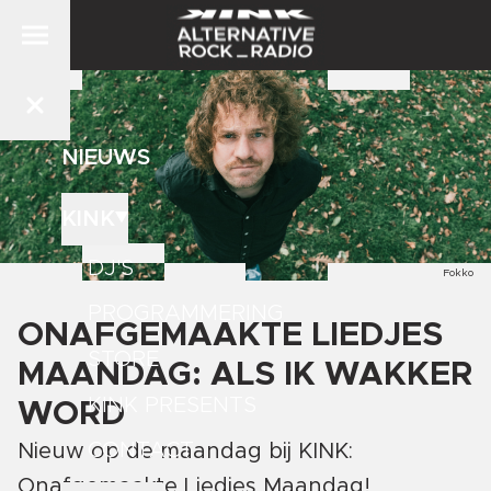
NIEUWS
KINK
DJ'S
Fokko
PROGRAMMERING
ONAFGEMAAKTE LIEDJES
STORE
MAANDAG: ALS IK WAKKER
KINK PRESENTS
WORD
CONTACT
Nieuw op de maandag bij KINK:
Onafgemaakte Liedjes Maandag!