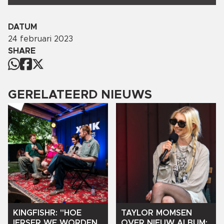
DATUM
24 februari 2023
SHARE
GERELATEERD NIEUWS
KINGFISHR:
"HOE
TAYLOR
MOMSEN
IERSER
WE
WORDEN,
OVER
NIEUW
ALBUM: