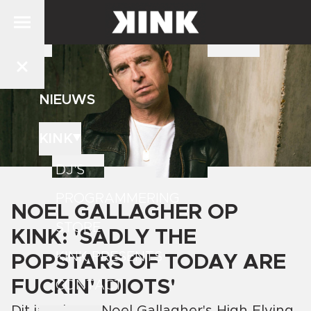
NIEUWS
KINK
DJ'S
PROGRAMMERING
NOEL GALLAGHER OP
STORE
KINK: 'SADLY THE
KINK PRESENTS
POPSTARS OF TODAY ARE
FUCKIN' IDIOTS'
CONTACT