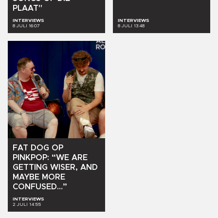
PLAAT"
INTERVIEWS
INTERVIEWS
8 JULI 16:07
8 JULI 13:48
FAT
DOG
OP
PINKPOP:
“WE
ARE
GETTING
WISER,
AND
MAYBE
MORE
CONFUSED…”
INTERVIEWS
2 JULI 14:55