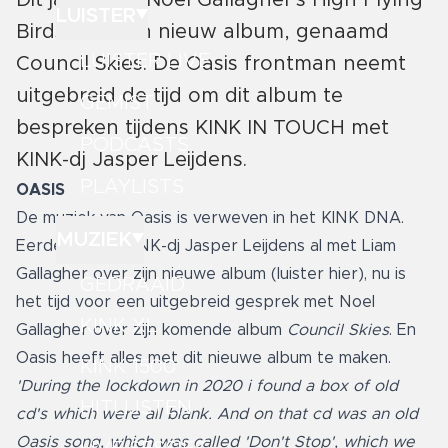
Dit jaar komt Noel Gallagher's High Flying
LUISTER
Birds met een nieuw album, genaamd
LUISTER LIVE
Council Skies. De Oasis frontman neemt
uitgebreid de tijd om dit album te
GEMIST
bespreken tijdens KINK IN TOUCH met
PODCASTS
KINK-dj Jasper Leijdens.
PLAYLISTS
OASIS
De muziek van Oasis is verweven in het KINK DNA.
MUZIEK
Eerder sprak KINK-dj Jasper Leijdens al met Liam
Gallagher over zijn nieuwe album (
luister hier
), nu is
GEDRAAID
het tijd voor een uitgebreid gesprek met Noel
KINK XL
Gallagher over zijn komende album
Council Skies
. En
Oasis heeft alles met dit nieuwe album te maken.
KINK 1500
'During the lockdown in 2020 i found a box of old
HITLIJSTEN
cd's which were all blank. And on that cd was an old
Oasis song, which was called 'Don't Stop', which we