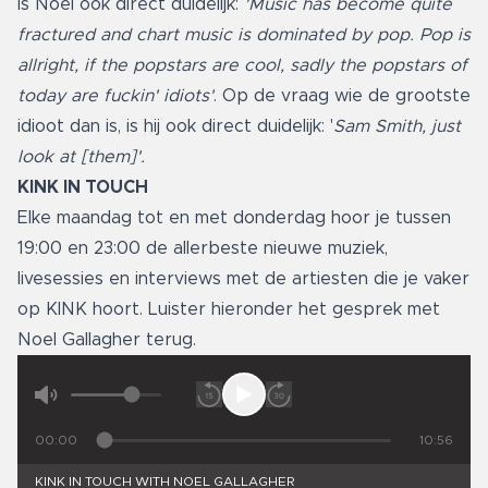
is Noel ook direct duidelijk:
'Music has become quite
fractured and chart music is dominated by pop. Pop is
allright, if the popstars are cool, sadly the popstars of
today are fuckin' idiots'
. Op de vraag wie de grootste
idioot dan is, is hij ook direct duidelijk: '
Sam Smith, just
look at [them]'.
KINK IN TOUCH
Elke maandag tot en met donderdag hoor je tussen
19:00 en 23:00 de allerbeste nieuwe muziek,
livesessies en interviews met de artiesten die je vaker
op KINK hoort. Luister hieronder het gesprek met
Noel Gallagher terug.
00:00
10:56
KINK IN TOUCH WITH NOEL GALLAGHER