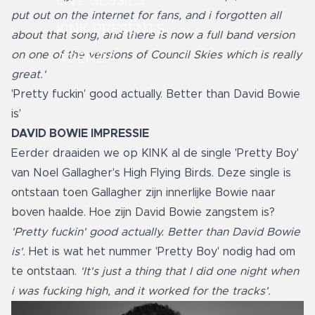
LIVE SESSIES
put out on the internet for fans, and i forgotten all
KINK PRESENTS
about that song, and there is now a full band version
on one of the versions of Council Skies which is really
AGENDA
great.'
'Pretty fuckin' good actually. Better than David Bowie
is'
DAVID BOWIE IMPRESSIE
Eerder draaiden we op KINK al de single 'Pretty Boy'
van Noel Gallagher's High Flying Birds. Deze single is
ontstaan toen Gallagher zijn innerlijke Bowie naar
boven haalde. Hoe zijn David Bowie zangstem is?
'Pretty fuckin' good actually. Better than David Bowie
is'.
Het is wat het nummer 'Pretty Boy' nodig had om
te ontstaan.
'It's just a thing that I did one night when
i was fucking high, and it worked for the tracks'.