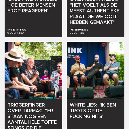
HOE
BETER
MENSEN
"HET
VOELT
ALS
DE
EROP
REAGEREN"
MEEST
AUTHENTIEKE
PLAAT
DIE
WE
OOIT
HEBBEN
GEMAAKT"
INTERVIEWS
INTERVIEWS
9 JULI 14:30
9 JULI 12:51
TRIGGERFINGER
WHITE
LIES:
"IK
BEN
OVER
TARMAC:
"ER
TROTS
OP
DE
STAAN
NOG
EEN
FUCKING
HITS"
AANTAL
HELE
TOFFE
SONGS
OP
DIE