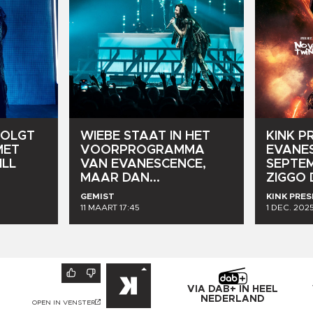
OLGT
WIEBE
STAAT
IN
HET
KINK
P
MET
VOORPROGRAMMA
EVANE
ILL
VAN
EVANESCENCE,
SEPTE
MAAR
DAN...
ZIGGO
GEMIST
KINK PRE
11 MAART 17:45
1 DEC. 202
VIA DAB+ IN HEEL
NEDERLAND
OPEN IN VENSTER