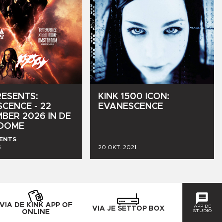
RESENTS:
KINK
1500
ICON:
SCENCE
-
22
EVANESCENCE
MBER
2026
IN
DE
DOME
SENTS
5
20 OKT. 2021
VIA DE KINK APP OF
APP DE
VIA JE SETTOP BOX
STUDIO
ONLINE