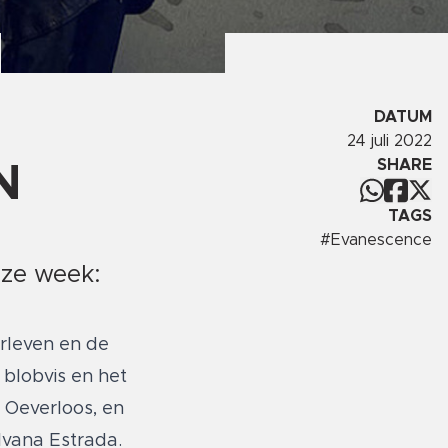
DATUM
24 juli 2022
SHARE
N
TAGS
#
Evanescence
eze week:
rleven en de
blobvis en het
 Oeverloos, en
lvana Estrada.