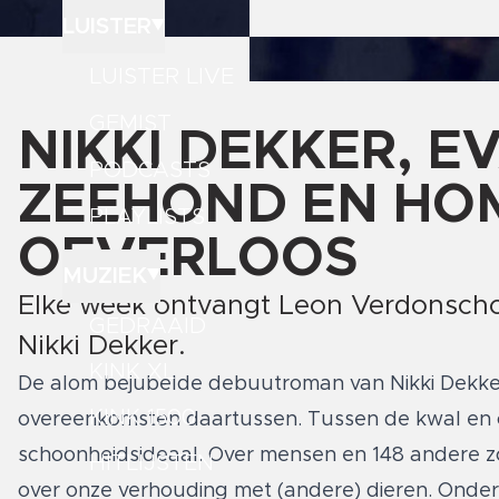
LUISTER
LUISTER LIVE
GEMIST
NIKKI DEKKER, E
PODCASTS
ZEEHOND EN HOM
PLAYLISTS
OEVERLOOS
MUZIEK
Elke week ontvangt Leon Verdonschot
GEDRAAID
Nikki Dekker.
KINK XL
De alom bejubelde debuutroman van Nikki Dekker,
KINK 1500
overeenkomsten daartussen. Tussen de kwal en o
schoonheidsideaal. Over mensen en 148 andere z
HITLIJSTEN
over onze verhouding met (andere) dieren. Onder