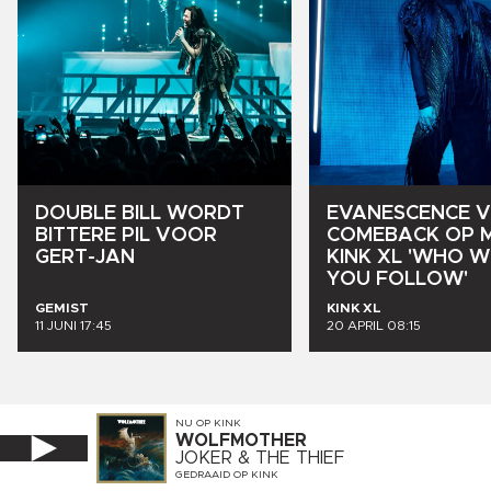
DOUBLE
BILL
WORDT
EVANESCENCE
V
BITTERE
PIL
VOOR
COMEBACK
OP
GERT-JAN
KINK
XL
'WHO
W
YOU
FOLLOW'
GEMIST
KINK XL
11 JUNI 17:45
20 APRIL 08:15
NU OP
KINK
WOLFMOTHER
JOKER & THE THIEF
GEDRAAID OP
KINK