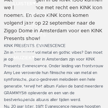
Met 7 noteringen in de KINK 1500 kunnen
LUISTER
we Evanescence met recht een KINK Icon
LUISTER LIVE
noemen. En deze KINK Icons komen
volgend jaar op 22 september naar de
GEMIST
Ziggo Dome in Amsterdam voor een KINK
PODCASTS
Presents show!
PLAYLISTS
KINK PRESENTS: EVANESCENCE
Zin in een avond vol metal en gothic vibes? Dan moet
MUZIEK
je op 22 september in Amsterdam zijn voor KINK
Presents: Evanescence. Onder leiding van frontvrouw
GEDRAAID
Amy Lee veroverde hun filmische mix van metal en
KINK XL
symfonische, piano-gedreven melodieën een hele
generatie, terwijl het album
Fallen
de band meerdere
KINK 1500
GRAMMYS® opleverde en een van de
HITLIJSTEN
bestverkopende albums aller tijden werd.
Nu, 20 jaar later, blijft Evanescence nieuwe hoogten