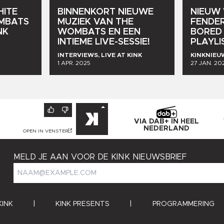
ITE
BINNENKORT
NIEUWE
NIEUW
MBATS
MUZIEK
VAN
THE
FENDE
NK
WOMBATS
EN
EEN
BORED
INTIEME
LIVE-SESSIE!
PLAYLI
INTERVIEWS, LIVE AT KINK
KINKNIEU
1 APR. 2025
27 JAN. 20
VIA DAB+ IN HEEL
NEDERLAND
OPEN IN VENSTER
MELD JE AAN VOOR DE KINK NIEUWSBRIEF
KINK
|
KINK PRESENTS
|
PROGRAMMERING