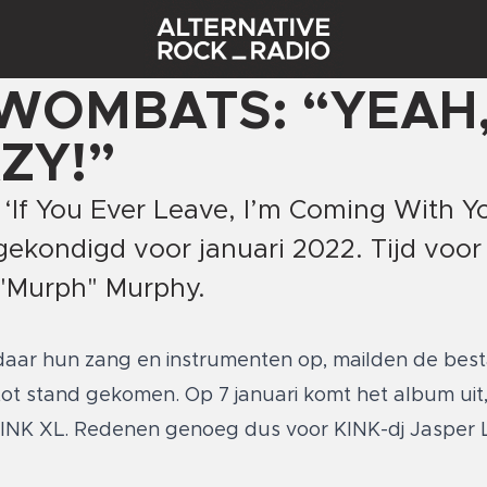
WOMBATS: “YEAH,
ZY!”
If You Ever Leave, I’m Coming With Y
ekondigd voor januari 2022. Tijd voor
 "Murph" Murphy.
 daar hun zang en instrumenten op, mailden de bes
k tot stand gekomen. Op 7 januari komt het album uit
KINK XL. Redenen genoeg dus voor KINK-dj Jasper 