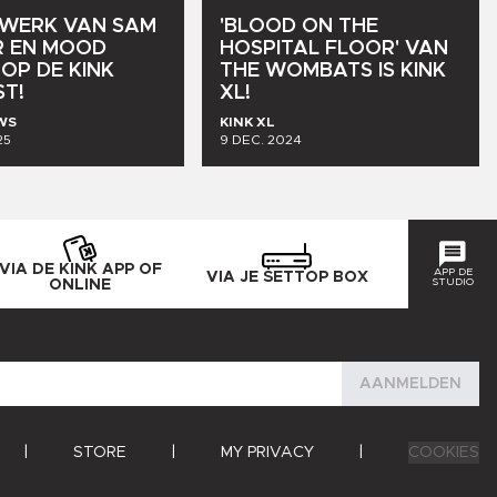
WERK
VAN
SAM
'BLOOD
ON
THE
R
EN
MOOD
HOSPITAL
FLOOR'
VAN
OP
DE
KINK
THE
WOMBATS
IS
KINK
ST!
XL!
WS
KINK XL
25
9 DEC. 2024
VIA DE KINK APP OF
APP DE
VIA JE SETTOP BOX
STUDIO
ONLINE
AANMELDEN
|
STORE
|
MY PRIVACY
|
COOKIES