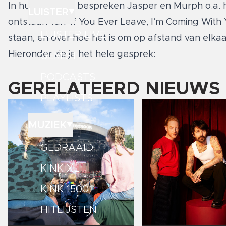
In hun gesprek bespreken Jasper en Murph o.a. h
LUISTER
ontstaan van ‘If You Ever Leave, I’m Coming With
LUISTER LIVE
staan, en over hoe het is om op afstand van elk
Hieronder zie je het hele gesprek:
GEMIST
PODCASTS
GERELATEERD NIEUWS
PLAYLISTS
MUZIEK
GEDRAAID
KINK XL
KINK 1500
HITLIJSTEN