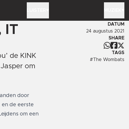
LUISTER
MUZIEK
DATUM
 IT
24 augustus 2021
SHARE
TAGS
ou’ de KINK
#
The Wombats
 Jasper om
tanden door
, en de eerste
Leijdens om een