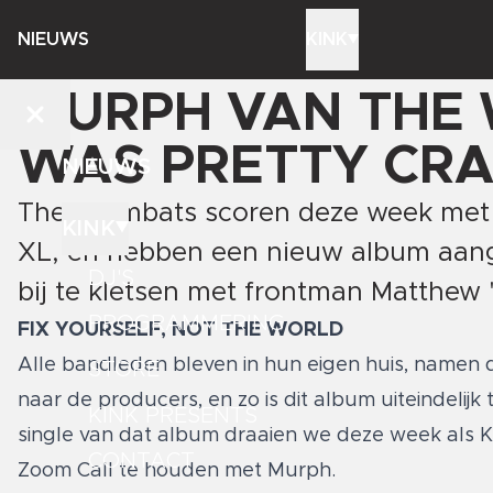
NIEUWS
KINK
MURPH VAN THE 
WAS PRETTY CRA
NIEUWS
The Wombats scoren deze week met ‘
KINK
XL, en hebben een nieuw album aang
DJ'S
bij te kletsen met frontman Matthew
PROGRAMMERING
FIX YOURSELF, NOT THE WORLD
Alle bandleden bleven in hun eigen huis, namen
STORE
naar de producers, en zo is dit album uiteindelij
KINK PRESENTS
single van dat album draaien we deze week als 
CONTACT
Zoom Call te houden met Murph.