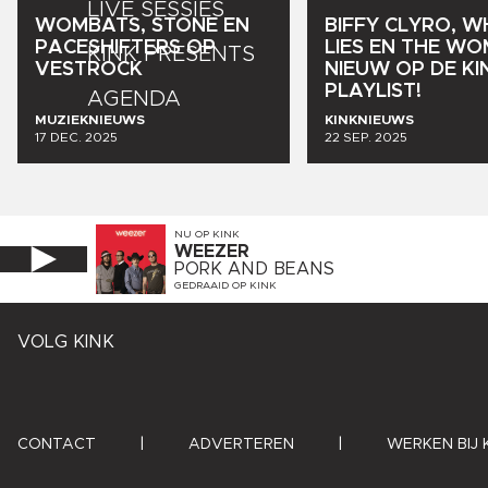
LIVE SESSIES
WOMBATS,
STONE
EN
BIFFY
CLYRO,
WH
PACESHIFTERS
OP
LIES
EN
THE
WO
KINK PRESENTS
VESTROCK
NIEUW
OP
DE
KI
PLAYLIST!
AGENDA
MUZIEKNIEUWS
KINKNIEUWS
17 DEC. 2025
22 SEP. 2025
NU OP
KINK
WEEZER
PORK AND BEANS
GEDRAAID OP
KINK
VOLG KINK
CONTACT
|
ADVERTEREN
|
WERKEN BIJ 