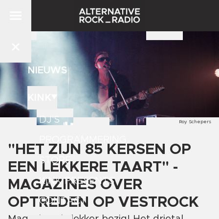
NIEUWS
KINK
DJ'S
Roy Schepers
PROGRAMMERING
"HET ZIJN 85 KERSEN OP
STORE
EEN LEKKERE TAART" -
KINK PRESENTS
MAGAZINES OVER
OPTREDEN OP VESTROCK
CONTACT