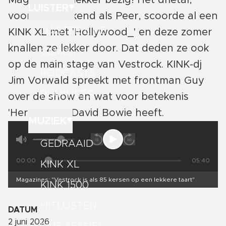
Magazines is lekker bezig! Het drietal,
LUISTER
voorheen bekend als Peer, scoorde al een
LUISTER LIVE
KINK XL met 'Hollywood_' en deze zomer
knallen ze lekker door. Dat deden ze ook
GEMIST
op de main stage van Vestrock. KINK-dj
PODCASTS
Jim Vorwald spreekt met frontman Guy
PLAYLISTS
over de show en wat voor betekenis
'Heroes' van David Bowie heeft.
MUZIEK
GEDRAAID
00:00
05:40
KINK XL
Magazines: "Vestrock is als 85 kersen op een lekkere taart"
KINK 1500
HITLIJSTEN
DATUM
2 juni 2026