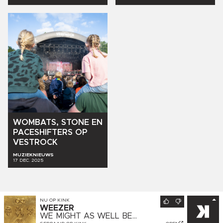
WOMBATS,
STONE
EN
PACESHIFTERS
OP
VESTROCK
MUZIEKNIEUWS
17 DEC. 2025
NU OP
KINK
WEEZER
WE MIGHT AS WELL BE