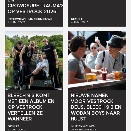
CROWDSURFTRAUMA'S
OP
VESTROCK
2026!
INTERVIEWS, MUZIEKNIEUWS
GEMIST
4 JUNI 20:21
4 JUNI 20:13
BLEECH
9:3
KOMT
NIEUWE
NAMEN
MET
EEN
ALBUM
EN
VOOR
VESTROCK:
OP
VESTROCK
DEUS,
BLEECH
9:3
EN
VERTELLEN
ZE
WODAN
BOYS
NAAR
WANNEER
HULST
GEMIST
MUZIEKNIEUWS
2 JUNI 20:02
26 FEBRUARI 11:25