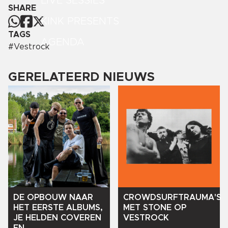
LIVE SESSIES
SHARE
KINK PRESENTS
TAGS
AGENDA
#
Vestrock
GERELATEERD NIEUWS
DE
OPBOUW
NAAR
CROWDSURFTRAUMA'S
HET
EERSTE
ALBUMS,
MET
STONE
OP
JE
HELDEN
COVEREN
VESTROCK
EN