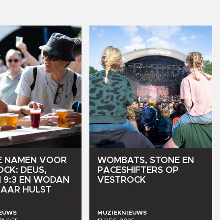
E
NAMEN
VOOR
WOMBATS,
STONE
EN
OCK:
DEUS,
PACESHIFTERS
OP
H
9:3
EN
WODAN
VESTROCK
NAAR
HULST
IEUWS
MUZIEKNIEUWS