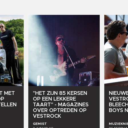
T
MET
"HET
ZIJN
85
KERSEN
NIEUW
OP
OP
EEN
LEKKERE
VESTR
ELLEN
TAART"
-
MAGAZINES
BLEEC
OVER
OPTREDEN
OP
BOYS
VESTROCK
GEMIST
MUZIEKN