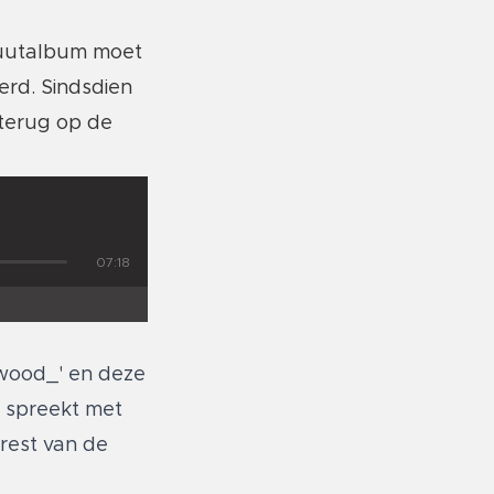
buutalbum moet
erd. Sindsdien
 terug op de
07:18
ywood_' en deze
d spreekt met
rest van de