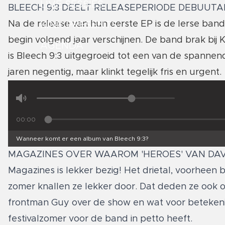
LIVE SESSIES
BLEECH 9:3 DEELT RELEASEPERIODE DEBUUT
Na de release van hun eerste EP is de Ierse ba
KINK PRESENTS
begin volgend jaar verschijnen. De band brak bij 
AGENDA
is Bleech 9:3 uitgegroeid tot een van de spannen
jaren negentig, maar klinkt tegelijk fris en urgent.
00:00
Wanneer komt er een album van Bleech 9:3?
MAGAZINES OVER WAAROM 'HEROES' VAN DAV
Magazines is lekker bezig! Het drietal, voorheen
zomer knallen ze lekker door. Dat deden ze ook 
frontman Guy over de show en wat voor betekenis
festivalzomer voor de band in petto heeft.