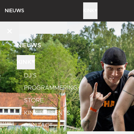
NIEUWS
KINK
NIEUWS
KINK
DJ'S
PROGRAMMERING
STORE
KINK PRESENTS
CONTACT