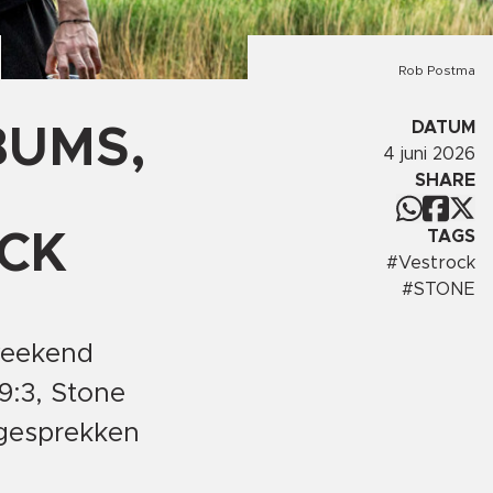
Rob Postma
DATUM
BUMS,
4 juni 2026
SHARE
TAGS
CK
#
Vestrock
#
STONE
weekend
9:3, Stone
 gesprekken