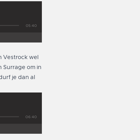
05:40
n Vestrock wel
h Surrage om in
urf je dan al
06:40