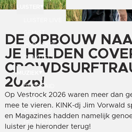
LUISTER
LUISTER LIVE
GEMIST
DE OPBOUW NAAR
PODCASTS
JE HELDEN COVE
PLAYLISTS
CROWDSURFTRAU
MUZIEK
2026!
GEDRAAID
Op Vestrock 2026 waren meer dan 
KINK XL
mee te vieren. KINK-dj Jim Vorwald s
KINK 1500
en Magazines hadden namelijk genoe
HITLIJSTEN
luister je hieronder terug!