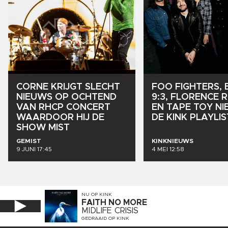
CORNE
KRIJGT
SLECHT
FOO
FIGHTERS,
NIEUWS
OP
OCHTEND
9:3,
FLORENCE
VAN
RHCP
CONCERT
EN
TAPE
TOY
NI
WAARDOOR
HIJ
DE
DE
KINK
PLAYLIS
SHOW
MIST
GEMIST
KINKNIEUWS
9 JUNI 17:45
4 MEI 12:58
NU OP
KINK
FAITH NO MORE
MIDLIFE CRISIS
GEDRAAID OP
KINK