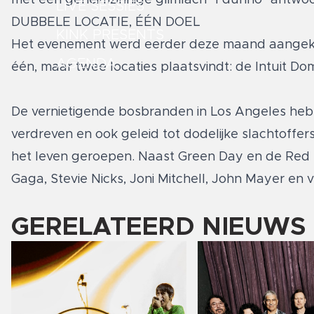
LIVE SESSIES
DUBBELE LOCATIE, ÉÉN DOEL
KINK PRESENTS
Het evenement werd eerder deze maand aangekondi
AGENDA
één, maar twee locaties plaatsvindt: de Intuit Do
De vernietigende bosbranden in Los Angeles heb
verdreven en ook geleid tot dodelijke slachtoffer
het leven geroepen. Naast Green Day en de Red Ho
Gaga, Stevie Nicks, Joni Mitchell, John Mayer en 
GERELATEERD NIEUWS