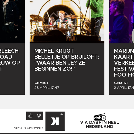
BLEECH
MICHEL
KRIJGT
MARIJN
ROAD
BELLETJE
OP
BRUILOFT:
KAART
EUW
OP
"WAAR
BEN
JE?
ZE
VERKE
T
BEGINNEN
ZO!"
FESTI
FOO
F
GEMIST
GEMIST
28 APRIL 17:47
2 APRIL 17:
VIA DAB+ IN HEEL
NEDERLAND
OPEN IN VENSTER