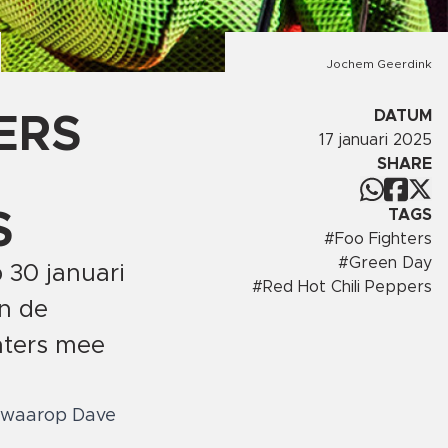
Jochem Geerdink
DATUM
ERS
17 januari 2025
SHARE
TAGS
S
#
Foo Fighters
#
Green Day
 30 januari
#
Red Hot Chili Peppers
an de
hters mee
, waarop Dave