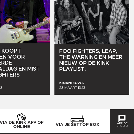
KOOPT
FOO
FIGHTERS,
LEAP,
EN
VOOR
THE
WARNING
EN
MEER
ERDE
NIEUW
OP
DE
KINK
VALDAG
EN
MIST
PLAYLIST!
IGHTERS
KINKNIEUWS
43
23 MAART 13:13
VIA DE KINK APP OF
APP DE
VIA JE SETTOP BOX
STUDIO
ONLINE