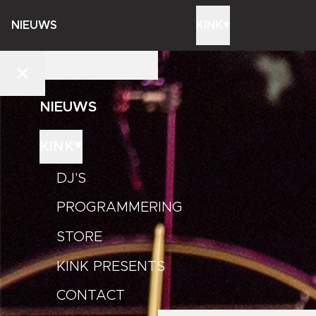
NIEUWS
KINK
NIEUWS
KINK
DJ'S
PROGRAMMERING
STORE
KINK PRESENTS
CONTACT