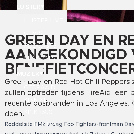
LUISTER
LUISTER LIVE
GEMIST
GREEN DAY EN RE
PODCASTS
AANGEKONDIGD V
PLAYLISTS
BENEFIETCONCER
MUZIEK
Green Day en Red Hot Chili Peppers z
GEDRAAID
zullen optreden tijdens FireAid, een 
KINK XL
recente bosbranden in Los Angeles. 
KINK 1500
doen.
HITLIJSTEN
Roddelsite TMZ vroeg Foo Fighters-frontman Dav
met een geheimzinnige glimlach "I dunno" antwoo