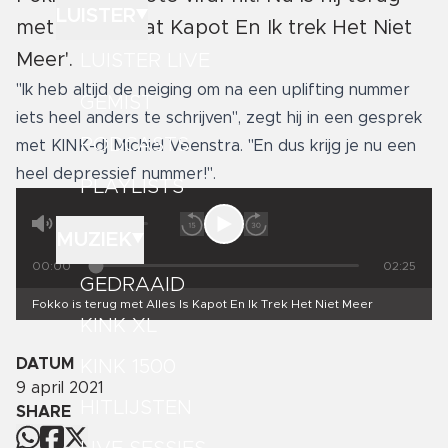
LUISTER
met 'Alles Gaat Kapot En Ik trek Het Niet
Meer'.
LUISTER LIVE
"Ik heb altijd de neiging om na een uplifting nummer
GEMIST
iets heel anders te schrijven", zegt hij in een gesprek
PODCASTS
met KINK-dj Michiel Veenstra. "En dus krijg je nu een
heel depressief nummer!".
PLAYLISTS
MUZIEK
00:00
02:25
GEDRAAID
Fokko is terug met Alles Is Kapot En Ik Trek Het Niet Meer
KINK XL
DATUM
KINK 1500
9 april 2021
HITLIJSTEN
SHARE