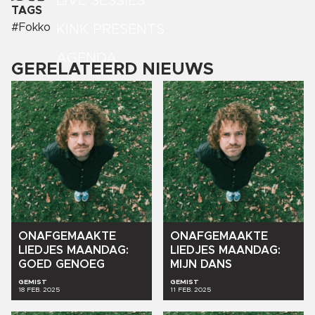
LIVE SESSIES
TAGS
#
Fokko
KINK PRESENTS
AGENDA
GERELATEERD NIEUWS
ONAFGEMAAKTE
ONAFGEMAAKTE
LIEDJES
MAANDAG:
LIEDJES
MAANDAG:
GOED
GENOEG
MIJN
DANS
GEMIST
GEMIST
18 FEB. 2025
11 FEB. 2025