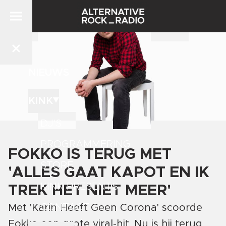
NIEUWS
KINK
DJ'S
PROGRAMMERING
FOKKO IS TERUG MET
STORE
'ALLES GAAT KAPOT EN IK
KINK PRESENTS
TREK HET NIET MEER'
CONTACT
Met 'Karin Heeft Geen Corona' scoorde
Fokko een grote viral-hit. Nu is hij terug