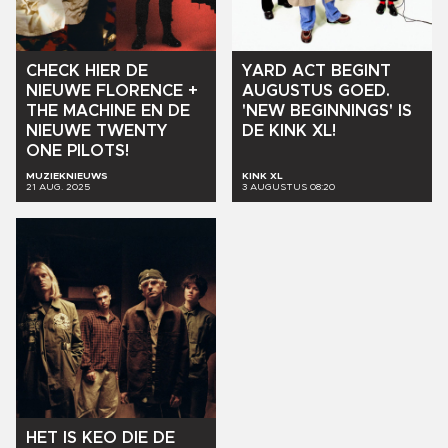
CHECK
HIER
DE
YARD
ACT
BEGINT
NIEUWE
FLORENCE
+
AUGUSTUS
GOED.
THE
MACHINE
EN
DE
'NEW
BEGINNINGS'
IS
NIEUWE
TWENTY
DE
KINK
XL!
ONE
PILOTS!
MUZIEKNIEUWS
KINK XL
21 AUG. 2025
3 AUGUSTUS 08:20
HET
IS
KEO
DIE
DE