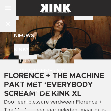
NIEUWS
KINK
DJ'S
PROGRAMMERING
FLORENCE + THE MACHINE
STORE
PAKT MET ‘EVERYBODY
KINK PRESENTS
SCREAM’ DE KINK XL
CONTACT
Door een blessure verdween Florence +
The Machine een jaar geleden, maar nu is