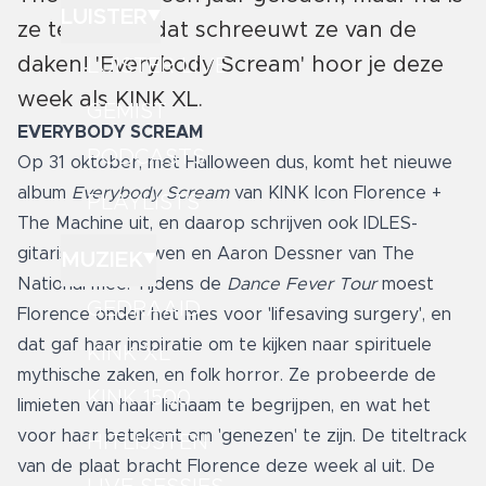
LUISTER
ze terug, en dat schreeuwt ze van de
daken! 'Everybody Scream' hoor je deze
LUISTER LIVE
week als KINK XL.
GEMIST
EVERYBODY SCREAM
PODCASTS
Op 31 oktober, met Halloween dus, komt het nieuwe
album
Everybody Scream
van KINK Icon Florence +
PLAYLISTS
The Machine uit, en daarop schrijven ook IDLES-
gitarist Mark Bowen en Aaron Dessner van The
MUZIEK
National mee. Tijdens de
Dance Fever Tour
moest
GEDRAAID
Florence onder het mes voor 'lifesaving surgery', en
dat gaf haar inspiratie om te kijken naar spirituele
KINK XL
mythische zaken, en folk horror. Ze probeerde de
KINK 1500
limieten van haar lichaam te begrijpen, en wat het
voor haar betekent om 'genezen' te zijn. De titeltrack
HITLIJSTEN
van de plaat bracht Florence deze week al uit. De