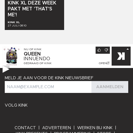
KINK
XL
DEZE
WEEK
PAKT
MET
'THAT'S
ME'!
KINK XL
27 JULI 08:10
NU OP
KINK
QUEEN
INNUENDO
GEDRAAID OP
KINK
OPEN
MELD JE AAN VOOR DE KINK NIEUWSBRIEF
AANMELDEN
VOLG KINK
CONTACT
|
ADVERTEREN
|
WERKEN BIJ KINK
|