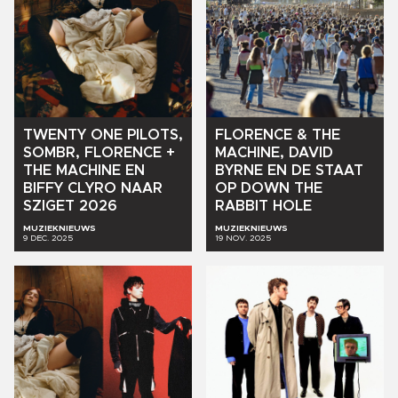
TWENTY
ONE
PILOTS,
FLORENCE
&
THE
SOMBR,
FLORENCE
+
MACHINE,
DAVID
THE
MACHINE
EN
BYRNE
EN
DE
STAAT
BIFFY
CLYRO
NAAR
OP
DOWN
THE
SZIGET
2026
RABBIT
HOLE
MUZIEKNIEUWS
MUZIEKNIEUWS
9 DEC. 2025
19 NOV. 2025