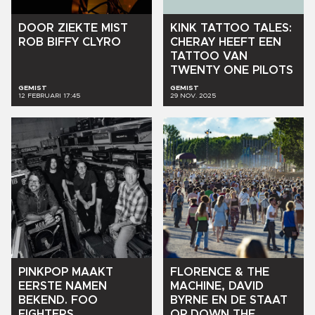
DOOR
ZIEKTE
MIST
KINK
TATTOO
TALES:
ROB
BIFFY
CLYRO
CHERAY
HEEFT
EEN
TATTOO
VAN
TWENTY
ONE
PILOTS
GEMIST
GEMIST
12 FEBRUARI 17:45
29 NOV. 2025
PINKPOP
MAAKT
FLORENCE
&
THE
EERSTE
NAMEN
MACHINE,
DAVID
BEKEND.
FOO
BYRNE
EN
DE
STAAT
FIGHTERS,
OP
DOWN
THE