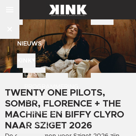
NIEUWS
KINK
DJ'S
PROGRAMMERING
TWENTY ONE PILOTS,
STORE
SOMBR, FLORENCE + THE
KINK PRESENTS
MACHINE EN BIFFY CLYRO
NAAR SZIGET 2026
CONTACT