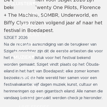
De eerste namen voor Sziget 2026 zijn
LUISTER
bekend. O.a. Twenty One Pilots, Florence
LUISTER LIVE
+ The Machine, SOMBR, Underworld, en
Biffy Clyro reizen volgend jaar af naar het
GEMIST
festival in Boedapest.
PODCASTS
SZIGET 2026
PLAYLISTS
Na de recente aankondiging van de terugkeer van
Szigets oprichter zijn dit de eerste artiesten die voor
MUZIEK
het nieuwe hoofdstuk voor het festival bekend
worden gemaakt. Sziget vindt plaats op het Óbuda-
GEDRAAID
eiland in het hart van Boedapest: elke zomer komen
KINK XL
bezoekers uit de hele wereld hier samen voor een
festivalvakantie: vijf dagen muziek, kunst, cultuur en
KINK 1500
herinneringen op een gigantisch eiland. Alle namen die
HITLIJSTEN
vandaag bekend gemaakt werden check je hieronder.