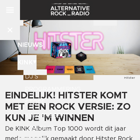
NIEUWS
KINK
DJ'S
Hitster
PROGRAMMERING
EINDELIJK! HITSTER KOMT
STORE
MET EEN ROCK VERSIE: ZO
KINK PRESENTS
KUN JE 'M WINNEN
CONTACT
De KINK Album Top 1000 wordt dit jaar
mede mogelijk gemaakt door Hitster Rock