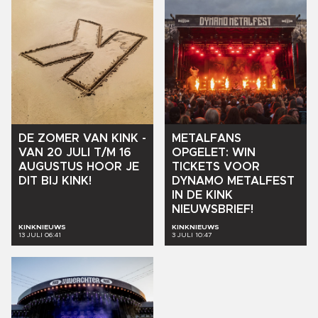
DE
ZOMER
VAN
KINK
-
METALFANS
VAN
20
JULI
T/M
16
OPGELET:
WIN
AUGUSTUS
HOOR
JE
TICKETS
VOOR
DIT
BIJ
KINK!
DYNAMO
METALFEST
IN
DE
KINK
NIEUWSBRIEF!
KINKNIEUWS
KINKNIEUWS
13 JULI 06:41
3 JULI 10:47