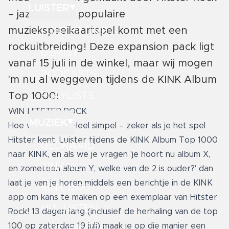
LUISTER
– jazeker, het populaire
muziekspeelkaartspel komt met een
LUISTER LIVE
rockuitbreiding! Deze expansion pack ligt
GEMIST
vanaf 15 juli in de winkel, maar wij mogen
PODCASTS
'm nu al weggeven tijdens de KINK Album
PLAYLISTS
Top 1000!
WIN HITSTER ROCK
MUZIEK
Hoe werkt het? Heel simpel – zeker als je het spel
Hitster kent. Luister tijdens de KINK Album Top 1000
GEDRAAID
naar KINK, en als we je vragen 'je hoort nu album X,
KINK XL
en zometeen album Y, welke van de 2 is ouder?' dan
laat je van je horen middels een berichtje in de KINK
KINK 1500
app om kans te maken op een exemplaar van Hitster
HITLIJSTEN
Rock! 13 dagen lang (inclusief de herhaling van de top
100 op zaterdag 19 juli) maak je op die manier een