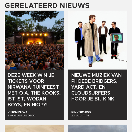
GERELATEERD NIEUWS
DEZE
WEEK
WIN
JE
NIEUWE
MUZIEK
VAN
TICKETS
VOOR
PHOEBE
BRIDGERS,
NIRWANA
TUINFEEST
YARD
ACT,
EN
MET
O.A.
THE
KOOKS,
CLOUDSURFERS
IST
IST,
WODAN
HOOR
JE
BIJ
KINK
BOYS,
EN
HIQPY!
KINKNIEUWS
KINKNIEUWS
3 AUGUSTUS 06:00
20 JULI 11:14