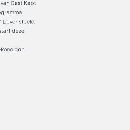
e van Best Kept
programma
 Liever steekt
start deze
gekondigde