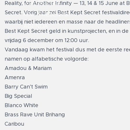
LIVE SESSIES
Reality, for Another Infinity — 13, 14 & 15 June 
Secret. Vorig jaar zei Best Kept Secret festivaldi
KINK PRESENTS
waarbij niet iedereen en masse naar de headliners 
AGENDA
Best Kept Secret geld in
kunstprojecten, en in de
vrijdag 6 december om 12:00 uur.
Vandaag kwam het festival dus met de eerste ree
namen op alfabetische volgorde:
Amadou & Mariam
Amenra
Barry Can’t Swim
Big Special
Blanco White
Brass Rave Unit Brihang
Caribou