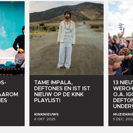
S-
TAME
IMPALA,
13
NIE
DEFTONES
EN
IST
IST
WERCH
AAROM
NIEUW
OP
DE
KINK
O.A.
IG
ES
PLAYLIST!
DEFTO
UNDER
KINKNIEUWS
MUZIEKN
6 OKT. 2025
5 DEC. 202