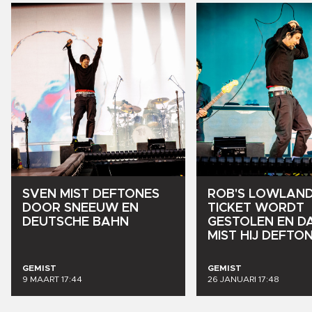
SVEN
MIST
DEFTONES
ROB'S
LOWLAND
DOOR
SNEEUW
EN
TICKET
WORDT
DEUTSCHE
BAHN
GESTOLEN
EN
D
MIST
HIJ
DEFTON
GEMIST
GEMIST
9 MAART 17:44
26 JANUARI 17:48