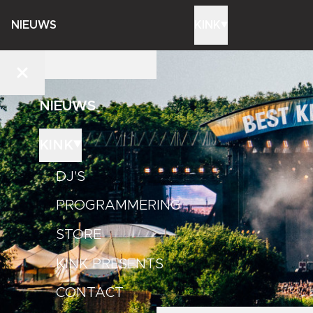
NIEUWS
KINK
NIEUWS
KINK
DJ'S
PROGRAMMERING
STORE
KINK PRESENTS
CONTACT