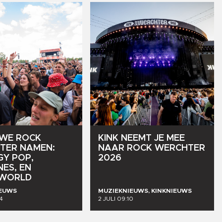
UWE
ROCK
KINK
NEEMT
JE
MEE
TER
NAMEN:
NAAR
ROCK
WERCHTER
GY
POP,
2026
NES,
EN
WORLD
IEUWS
MUZIEKNIEUWS, KINKNIEUWS
4
2 JULI 09:10