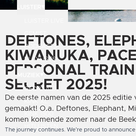
LUISTER
LUISTER LIVE
GEMIST
DEFTONES, ELEP
PODCASTS
KIWANUKA, PACE
PLAYLISTS
PERSONAL TRAIN
MUZIEK
SECRET 2025!
GEDRAAID
De eerste namen van de 2025 editie v
KINK XL
gemaakt! O.a. Deftones, Elephant, Mi
KINK 1500
komen komende zomer naar de Beek
HITLIJSTEN
The journey continues. We’re proud to announce t