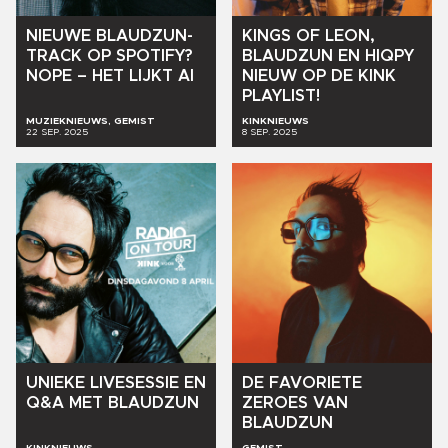
NIEUWE
BLAUDZUN-
KINGS
OF
LEON,
TRACK
OP
SPOTIFY?
BLAUDZUN
EN
HIQPY
NOPE
–
HET
LIJKT
AI
NIEUW
OP
DE
KINK
PLAYLIST!
MUZIEKNIEUWS, GEMIST
KINKNIEUWS
22 SEP. 2025
8 SEP. 2025
UNIEKE
LIVESESSIE
EN
DE
FAVORIETE
Q&A
MET
BLAUDZUN
ZEROES
VAN
BLAUDZUN
KINKNIEUWS
GEMIST