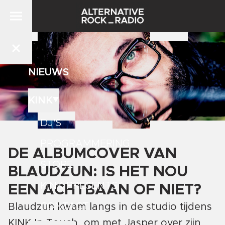
NIEUWS
KINK
DJ'S
PROGRAMMERING
DE ALBUMCOVER VAN
STORE
BLAUDZUN: IS HET NOU
KINK PRESENTS
EEN ACHTBAAN OF NIET?
CONTACT
Blaudzun kwam langs in de studio tijdens
KINK In Touch, om met Jasper over zijn