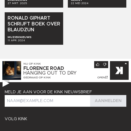
27 MRT. 2025
22 MEI 2024
RONALD
GIPHART
SCHRIJFT
BOEK
OVER
BLAUDZUN
MUZIEKNIEUWS
11 APR. 2024
NU OP
KINK
FLORENCE ROAD
HANGING OUT TO DRY
GEDRAAID OP
KINK
OPEN
MELD JE AAN VOOR DE KINK NIEUWSBRIEF
AANMELDEN
VOLG KINK