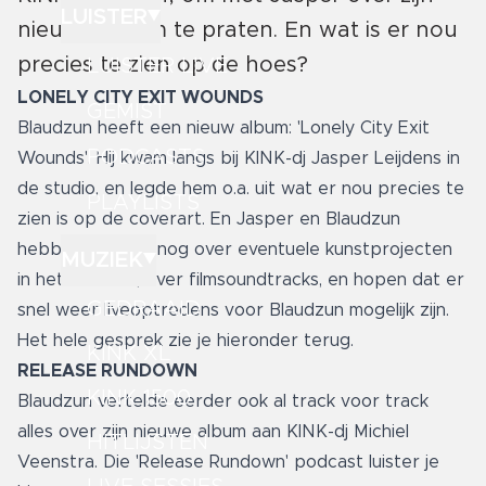
LUISTER
nieuwe album te praten. En wat is er nou
precies te zien op de hoes?
LUISTER LIVE
LONELY CITY EXIT WOUNDS
GEMIST
Blaudzun heeft een nieuw album: 'Lonely City Exit
PODCASTS
Wounds'. Hij kwam langs bij KINK-dj Jasper Leijdens in
de studio, en legde hem o.a. uit wat er nou precies te
PLAYLISTS
zien is op de coverart. En Jasper en Blaudzun
hebben het ook nog over eventuele kunstprojecten
MUZIEK
in het museum, over filmsoundtracks, en hopen dat er
GEDRAAID
snel weer liveoptredens voor Blaudzun mogelijk zijn.
Het hele gesprek zie je hieronder terug.
KINK XL
RELEASE RUNDOWN
KINK 1500
Blaudzun vertelde eerder ook al track voor track
alles over zijn nieuwe album aan KINK-dj Michiel
HITLIJSTEN
Veenstra.
Die 'Release Rundown' podcast luister je