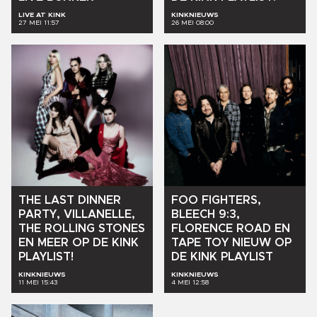
LIVE AT KINK
KINKNIEUWS
27 MEI 11:57
26 MEI 08:00
THE
LAST
DINNER
FOO
FIGHTERS,
PARTY,
VILLANELLE,
BLEECH
9:3,
THE
ROLLING
STONES
FLORENCE
ROAD
EN
EN
MEER
OP
DE
KINK
TAPE
TOY
NIEUW
OP
PLAYLIST!
DE
KINK
PLAYLIST
KINKNIEUWS
KINKNIEUWS
11 MEI 15:43
4 MEI 12:58