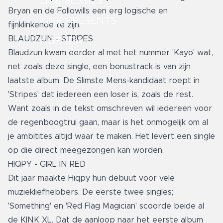
LIVE SESSIES
Bryan en de Followills een erg logische en
KINK PRESENTS
fijnklinkende te zijn.
BLAUDZUN - STRIPES
AGENDA
Blaudzun kwam eerder al met het nummer 'Kayo' wat,
net zoals deze single, een bonustrack is van zijn
laatste album. De Slimste Mens-kandidaat roept in
'Stripes' dat iedereen een loser is, zoals de rest.
Want zoals in de tekst omschreven wil iedereen voor
de regenboogtrui gaan, maar is het onmogelijk om al
je ambitites altijd waar te maken. Het levert een single
op die direct meegezongen kan worden.
HIQPY - GIRL IN RED
Dit jaar maakte Hiqpy hun debuut voor vele
muziekliefhebbers. De eerste twee singles;
'Something' en 'Red Flag Magician' scoorde beide al
de KINK XL. Dat de aanloop naar het eerste album