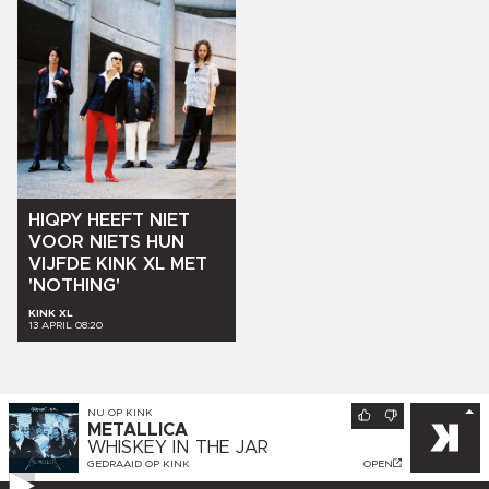
HIQPY
HEEFT
NIET
VOOR
NIETS
HUN
VIJFDE
KINK
XL
MET
'NOTHING'
KINK XL
13 APRIL 08:20
NU OP
KINK
METALLICA
WHISKEY IN THE JAR
GEDRAAID OP
KINK
OPEN