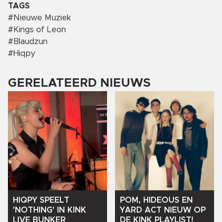
TAGS
#
Nieuwe Muziek
#
Kings of Leon
#
Blaudzun
#
Hiqpy
GERELATEERD NIEUWS
HIQPY
SPEELT
POM,
HIDEOUS
EN
'NOTHING'
IN
KINK
YARD
ACT
NIEUW
OP
LIVE
BUNKER
DE
KINK
PLAYLIST!