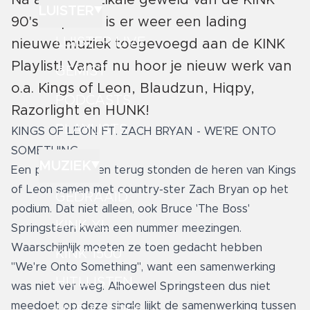
Na al het muzikale geweld van de KINK
LUISTER
90's Top 500 is er weer een lading
LUISTER LIVE
nieuwe muziek toegevoegd aan de KINK
Playlist! Vanaf nu hoor je nieuw werk van
GEMIST
o.a. Kings of Leon, Blaudzun, Hiqpy,
PODCASTS
Razorlight en HUNK!
PLAYLISTS
KINGS OF LEON FT. ZACH BRYAN - WE'RE ONTO
SOMETHING
MUZIEK
Een paar maanden terug stonden de heren van Kings
of Leon samen met country-ster Zach Bryan op het
GEDRAAID
podium. Dat niet alleen, ook Bruce 'The Boss'
KINK XL
Springsteen kwam een nummer meezingen.
Waarschijnlijk moeten ze toen gedacht hebben
KINK 1500
"We're Onto Something", want een samenwerking
HITLIJSTEN
was niet ver weg. Alhoewel Springsteen dus niet
meedoet op deze single lijkt de samenwerking tussen