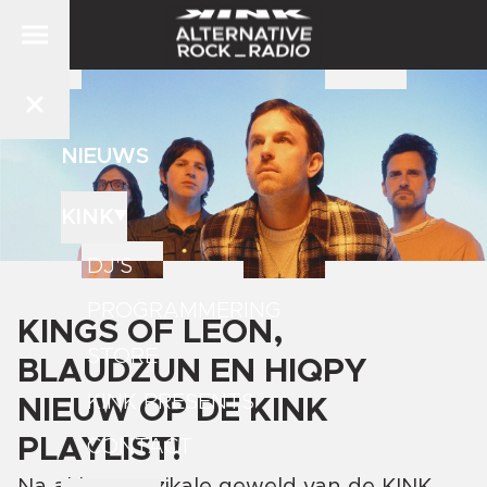
NIEUWS
KINK
DJ'S
PROGRAMMERING
KINGS OF LEON,
STORE
BLAUDZUN EN HIQPY
KINK PRESENTS
NIEUW OP DE KINK
PLAYLIST!
CONTACT