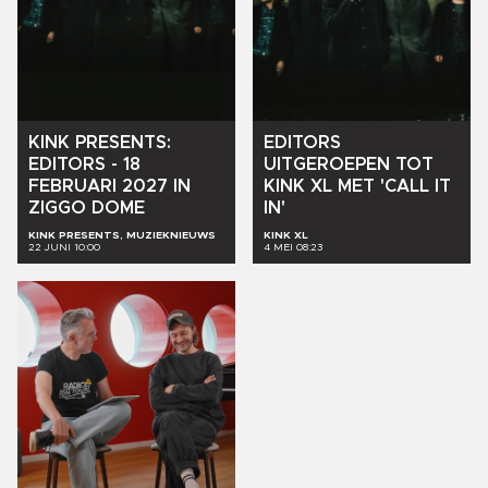
KINK
PRESENTS:
EDITORS
EDITORS
-
18
UITGEROEPEN
TOT
FEBRUARI
2027
IN
KINK
XL
MET
'CALL
IT
ZIGGO
DOME
IN'
KINK PRESENTS, MUZIEKNIEUWS
KINK XL
22 JUNI 10:00
4 MEI 08:23