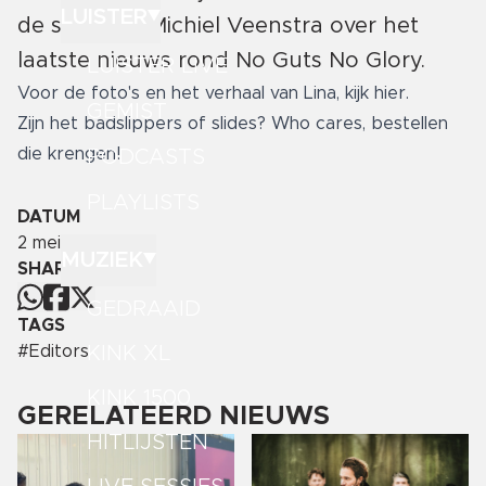
LUISTER
de stichting Michiel Veenstra over het
laatste nieuws rond No Guts No Glory.
LUISTER LIVE
Voor de foto's en het verhaal van Lina,
kijk hier
.
GEMIST
Zijn het badslippers of slides? Who cares,
bestellen
die krengen
!
PODCASTS
PLAYLISTS
DATUM
2 mei 2024
MUZIEK
SHARE
GEDRAAID
TAGS
KINK XL
#
Editors
KINK 1500
GERELATEERD NIEUWS
HITLIJSTEN