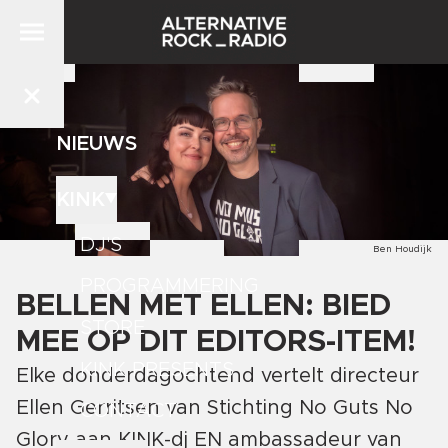
NIEUWS
KINK
DJ'S
Ben Houdijk
PROGRAMMERING
BELLEN MET ELLEN: BIED
STORE
MEE OP DIT EDITORS-ITEM!
KINK PRESENTS
Elke donderdagochtend vertelt directeur
Ellen Gerritsen van Stichting No Guts No
CONTACT
Glory aan KINK-dj EN ambassadeur van