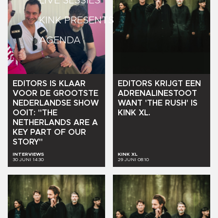
LIVE SESSIES
KINK PRESENTS
AGENDA
EDITORS
IS
KLAAR
EDITORS
KRIJGT
EEN
VOOR
DE
GROOTSTE
ADRENALINESTOOT
NEDERLANDSE
SHOW
WANT
'THE
RUSH'
IS
OOIT:
"THE
KINK
XL.
NETHERLANDS
ARE
A
KEY
PART
OF
OUR
STORY"
INTERVIEWS
KINK XL
30 JUNI 14:30
29 JUNI 08:10