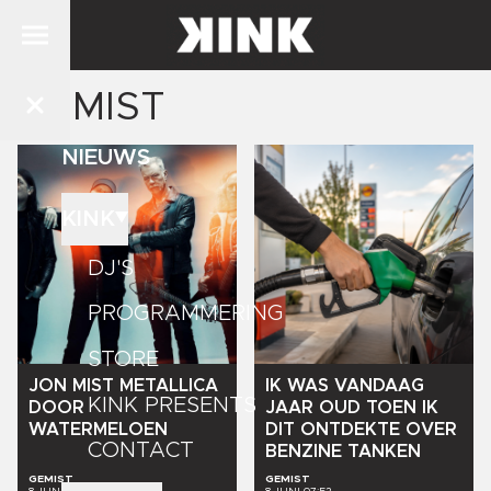
GEMIST
NIEUWS
KINK
DJ'S
PROGRAMMERING
STORE
JON
MIST
METALLICA
IK
WAS
VANDAAG
KINK PRESENTS
DOOR
JAAR
OUD
TOEN
IK
WATERMELOEN
DIT
ONTDEKTE
OVER
CONTACT
BENZINE
TANKEN
GEMIST
GEMIST