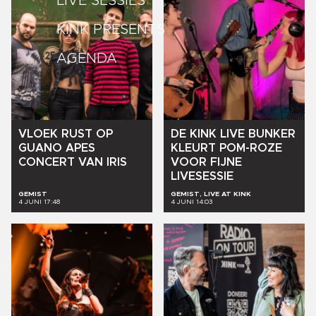
LIVE SESSIES
KINK PRESENTS
AGENDA
VLOEK
RUST
OP
DE
KINK
LIVE
BUNKER
GUANO
APES
KLEURT
POM-ROZE
CONCERT
VAN
IRIS
VOOR
FIJNE
LIVESESSIE
GEMIST
GEMIST, LIVE AT KINK
4 JUNI 17:48
4 JUNI 14:03