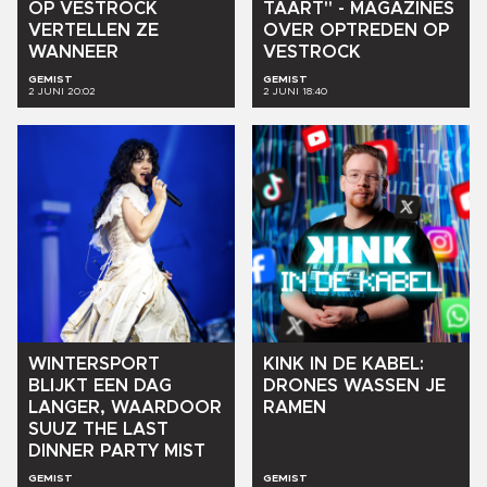
OP
VESTROCK
TAART"
-
MAGAZINES
VERTELLEN
ZE
OVER
OPTREDEN
OP
WANNEER
VESTROCK
GEMIST
GEMIST
2 JUNI 20:02
2 JUNI 18:40
WINTERSPORT
KINK
IN
DE
KABEL:
BLIJKT
EEN
DAG
DRONES
WASSEN
JE
LANGER,
WAARDOOR
RAMEN
SUUZ
THE
LAST
DINNER
PARTY
MIST
GEMIST
GEMIST