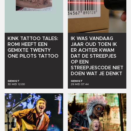
KINK
TATTOO
TALES:
IK
WAS
VANDAAG
ROMI
HEEFT
EEN
JAAR
OUD
TOEN
IK
GEMIXTE
TWENTY
ER
ACHTER
KWAM
ONE
PILOTS
TATTOO
DAT
DE
STREEPJES
OP
EEN
STREEPJESCODE
NIET
DOEN
WAT
JE
DENKT
GEMIST
GEMIST
30 MEI 12:00
29 MEI 07:44