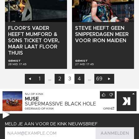
STEVE
HEEFT
GEEN
FLOOR'S
VADER
SNIPPERDAGEN
MEER
HEEFT
MUMFORD
&
VOOR
IRON
MAIDEN
SONS
TICKET
OVER,
MAAR
LAAT
FLOOR
THUIS
GEMIST
GEMIST
28 MEI 17:45
27 MEI 17:45
1
...
2
3
4
...
69
NU OP
KINK
MUSE
SUPERMASSIVE BLACK HOLE
GEDRAAID OP
KINK
OPEN
MELD JE AAN VOOR DE KINK NIEUWSBRIEF
AANMELDEN