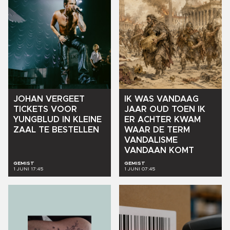
JOHAN
VERGEET
IK
WAS
VANDAAG
TICKETS
VOOR
JAAR
OUD
TOEN
IK
YUNGBLUD
IN
KLEINE
ER
ACHTER
KWAM
ZAAL
TE
BESTELLEN
WAAR
DE
TERM
VANDALISME
VANDAAN
KOMT
GEMIST
GEMIST
1 JUNI 17:45
1 JUNI 07:45