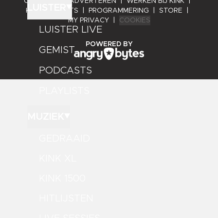
CONTACT
|
ADVERTEREN
|
WERKEN BIJ KINK
|
LUISTER
KINK PRESENTS
|
PROGRAMMERING
|
STORE
|
MY PRIVACY
|
COOKIES
LUISTER LIVE
ANGRY BYTES
POWERED BY
GEMIST
PODCASTS
PLAYLISTS
MUZIEK
GEDRAAID
KINK XL
KINK 1500
HITLIJSTEN