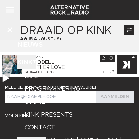
GEDRAAID OP
KINK
VRIJDAG 15 AUGUSTUS
NIEUWS
NU OP
KINK
KINK
TOM ODELL
ANOTHER LOVE
GEDRAAID OP
KINK
OPEN
DJ'S
MELD JE AAN VOOR DE KINK NIEUWSBRIEF
PROGRAMMERING
AANMELDEN
STORE
KINK PRESENTS
VOLG KINK
CONTACT