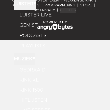
CONTACT
|
ADVERTEREN
|
WERKEN BIJ KINK
|
LUISTER
KINK PRESENTS
|
PROGRAMMERING
|
STORE
|
MY PRIVACY
|
COOKIES
LUISTER LIVE
ANGRY BYTES
POWERED BY
GEMIST
PODCASTS
PLAYLISTS
MUZIEK
GEDRAAID
KINK XL
KINK 1500
HITLIJSTEN