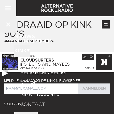
GEDRAAID OP
KINK
90’S
NIEUWS
MAANDAG 8 SEPTEMBER
KINK
NU OP
KINK
CLOUDSURFERS
DJ'S
IF’S, BUT’S AND MAYBES
GEDRAAID OP
KINK
OPEN
PROGRAMMERING
MELD JE AAN VOOR DE KINK NIEUWSBRIEF
STORE
AANMELDEN
KINK PRESENTS
CONTACT
VOLG KINK