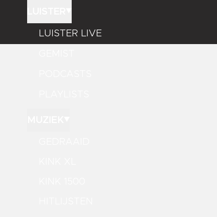
LUISTER
LUISTER LIVE
GEMIST
PODCASTS
PLAYLISTS
MUZIEK
GEDRAAID
KINK XL
KINK 1500
HITLIJSTEN