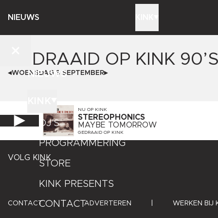
NIEUWS
KINK
GEDRAAID OP
KINK 90’
NIEUWS
WOENSDAG 3 SEPTEMBER
KINK
NU OP
KINK
STEREOPHONICS
DJ'S
MAYBE TOMORROW
GEDRAAID OP
KINK
PROGRAMMERING
VOLG KINK
STORE
KINK PRESENTS
CONTACT
CONTACT
|
ADVERTEREN
|
WERKEN BIJ 