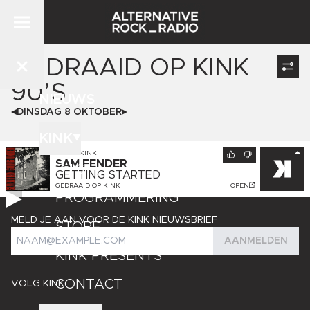
GEDRAAID OP
KINK
90’S
NIEUWS
DINSDAG 8 OKTOBER
KINK
NU OP
KINK
SAM FENDER
DJ'S
GETTING STARTED
GEDRAAID OP
KINK
OPEN
PROGRAMMERING
MELD JE AAN VOOR DE KINK NIEUWSBRIEF
STORE
AANMELDEN
KINK PRESENTS
CONTACT
VOLG KINK