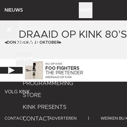
NIEUWS
KINK
GEDRAAID OP
KINK 80'S
NIEUWS
DONDERDAG 31 OKTOBER
KINK
NU OP
KINK
FOO FIGHTERS
DJ'S
THE PRETENDER
GEDRAAID OP
KINK
PROGRAMMERING
VOLG KINK
STORE
KINK PRESENTS
CONTACT
CONTACT
|
ADVERTEREN
|
WERKEN BIJ 