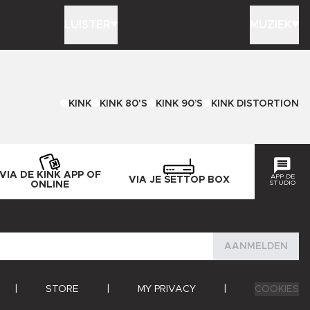
LUISTER
MUZIEK
KINK
KINK 80'S
KINK 90’S
KINK DISTORTION
VIA DE KINK APP OF
APP DE
VIA JE SETTOP BOX
STUDIO
ONLINE
AANMELDEN
|
STORE
|
MY PRIVACY
|
COOKIES