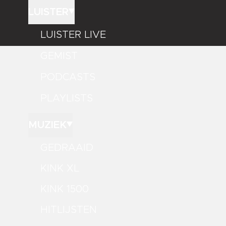
LUISTER
LUISTER LIVE
GEMIST
PODCASTS
PLAYLISTS
MUZIEK
GEDRAAID
KINK XL
KINK 1500
HITLIJSTEN