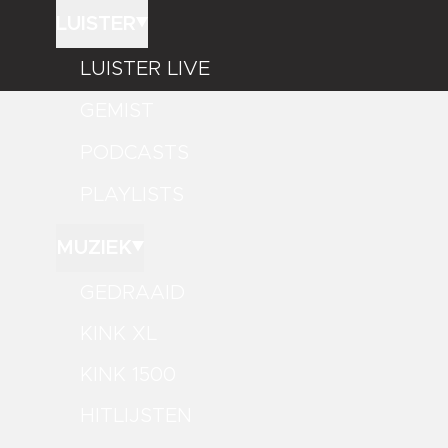
LUISTER
LUISTER LIVE
GEMIST
PODCASTS
PLAYLISTS
MUZIEK
GEDRAAID
KINK XL
KINK 1500
HITLIJSTEN