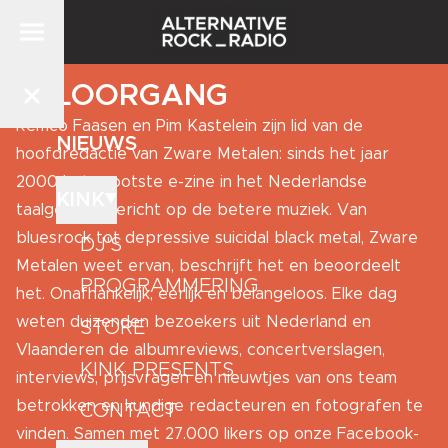
TELOORGANG
Remco Faasen en Pim Kastelein zijn lid van de
NIEUWS
hoofdredactie van
Zware Metalen
: sinds het jaar
2000 het grootste e-zine in het Nederlandse
KINK
taalgebied, gericht op de betere muziek. Van
bluesrock tot depressive suicidal black metal, Zware
DJ'S
Metalen weet ervan, beschrijft het en beoordeelt
PROGRAMMERING
het. Onafhankelijk, eerlijk en belangeloos. Elke dag
weten duizenden bezoekers uit Nederland en
STORE
Vlaanderen de albumreviews, concertverslagen,
KINK PRESENTS
interviews, prijsvragen en nieuwtjes van ons team
betrokken en kundige redacteuren en fotografen te
CONTACT
vinden. Samen met 27.000 likers op onze Facebook-