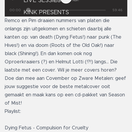
LIVE SESSIES
00:00
59:46
KINK PRESENTS
Remco en Pim draaien nummers van platen die
AGENDA
onlangs zijn uitgekomen en schieten daarbij alle
kanten op: van death (Dying Fetus!) naar punk (The
Hives!) en via doom (Roots of the Old Oak!) naar
black (Shining!). En dan komen ook nog
Oproerkraaiers (?) en Helmut Lotti (!?!) langs... Die
laatste met een cover. Wil je meer covers horen?
Doe dan mee aan Covember op Zware Metalen: geef
jouw suggestie voor de beste metalcover ooit
gemaakt en maak kans op een cd-pakket van Season
of Mist!
Playlist:
Dying Fetus - Compulsion for Cruelty