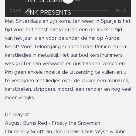
LIVE SESSIES
00:00
56:30
KINK PRESENTS
Met Sinterklaas en zijn kornuiten weer in Spanje is het
AGENDA
tijd voor het feest dat voor de een de leukste tijd
van het jaar is en voor de ander de hel op Aarde:
Kerst! Voor Teloorgang selecteerden Remco en Pim
kerstliedjes in metalstijl. Het aanbod kerstnummers
was groter dan verwacht en dus hadden Remco en
Pim geen enkele moeite de uitzending te vullen en u
te verblijden met liedjes over de duivel, een minnares,
kerstbellen, strippers, moord, een rendier en nog veel
meer vrolijks.
De playlist:
August Burns Red - Frosty the Snowman
Chuck Billy, Scott Ian, Jon Donais, Chris Wyse & John