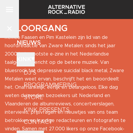
TELOORGANG
Remco Faasen en Pim Kastelein zijn lid van de
NIEUWS
hoofdredactie van
Zware Metalen
: sinds het jaar
2000 het grootste e-zine in het Nederlandse
KINK
taalgebied, gericht op de betere muziek. Van
bluesrock tot depressive suicidal black metal, Zware
DJ'S
Metalen weet ervan, beschrijft het en beoordeelt
PROGRAMMERING
het. Onafhankelijk, eerlijk en belangeloos. Elke dag
weten duizenden bezoekers uit Nederland en
STORE
Vlaanderen de albumreviews, concertverslagen,
KINK PRESENTS
interviews, prijsvragen en nieuwtjes van ons team
betrokken en kundige redacteuren en fotografen te
CONTACT
vinden. Samen met 27.000 likers op onze Facebook-