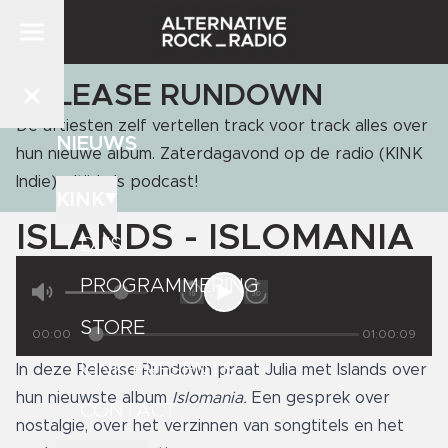
RELEASE RUNDOWN
De artiesten zelf vertellen track voor track alles over
NIEUWS
hun nieuwe album. Zaterdagavond op de radio (KINK
Indie), altijd als podcast!
KINK
ISLANDS - ISLOMANIA
DJ'S
PROGRAMMERING
STORE
00:00
01:00:09
KINK PRESENTS
In deze Release Rundown praat Julia met Islands over
hun nieuwste album
I
slomania.
Een gesprek over
CONTACT
nostalgie, over het verzinnen van songtitels en het