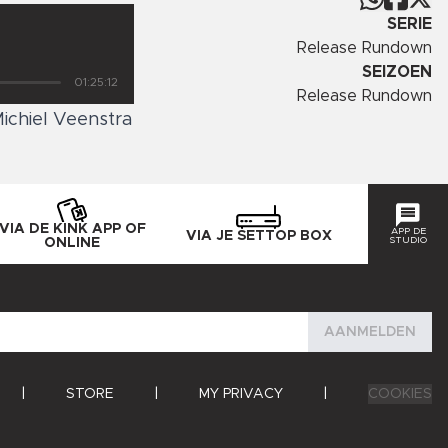
SERIE
Release Rundown
SEIZOEN
01:25:12
Release Rundown
Michiel Veenstra
VIA DE KINK APP OF
APP DE
VIA JE SETTOP BOX
STUDIO
ONLINE
AANMELDEN
|
STORE
|
MY PRIVACY
|
COOKIES