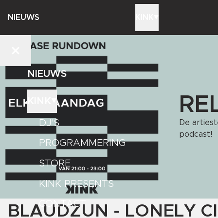
NIEUWS
KINK
NIEUWS
RE
KINK
DJ'S
De artiest
podcast!
PROGRAMMERING
STORE
KINK PRESENTS
CONTACT
BLAUDZUN - LONELY C