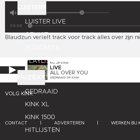
LUISTER
LUISTER LIVE
00:00
GEMIST
Blaudzun vertelt track voor track alles over zijn
PODCASTS
PLAYLISTS
NU OP
KINK
LIVE
ALL OVER YOU
MUZIEK
GEDRAAID OP
KINK
GEDRAAID
VOLG KINK
KINK XL
KINK 1500
CONTACT
|
ADVERTEREN
|
WERKEN BIJ 
HITLIJSTEN