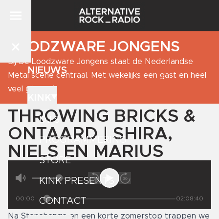
LOODZWARE JONGENS
Bij De Loodzware Jongens staat de Nederlandse
NIEUWS
Metal scene centraal. Met wekelijks een gast en heel
veel gitaren!
KINK
THROWING BRICKS &
DJ'S
ONTAARD | SHIRA,
PROGRAMMERING
NIELS EN MARIUS
STORE
KINK PRESENTS
00:00
02:08:40
CONTACT
Na Stonehenge en een korte zomerstop trappen we