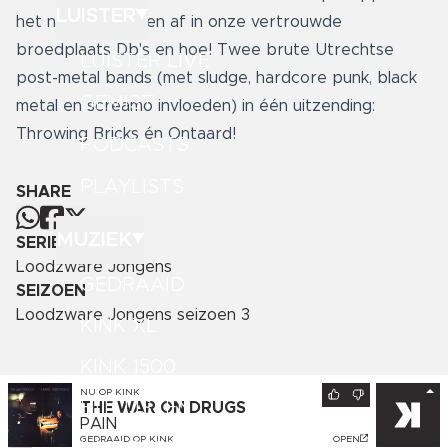
LUISTER
het nieuwe seizoen af in onze vertrouwde
broedplaats Db's en hoe! Twee brute Utrechtse
LUISTER LIVE
post-metal bands (met sludge, hardcore punk, black
GEMIST
metal en screamo invloeden) in één uitzending:
Throwing Bricks én Ontaard!
PODCASTS
PLAYLISTS
SHARE
MUZIEK
SERIE
Loodzware Jongens
GEDRAAID
SEIZOEN
Loodzware Jongens seizoen 3
KINK XL
KINK 1500
NU OP
KINK
HITLIJSTEN
THE WAR ON DRUGS
PAIN
GEDRAAID OP
KINK
OPEN