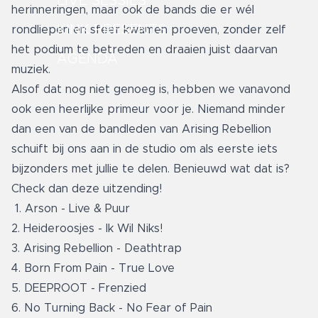
LIVE SESSIES
herinneringen, maar ook de bands die er wél
KINK PRESENTS
rondliepen en sfeer kwamen proeven, zonder zelf
het podium te betreden en draaien juist daarvan
AGENDA
muziek.
Alsof dat nog niet genoeg is, hebben we vanavond
ook een heerlijke primeur voor je. Niemand minder
dan een van de bandleden van Arising Rebellion
schuift bij ons aan in de studio om als eerste iets
bijzonders met jullie te delen. Benieuwd wat dat is?
Check dan deze uitzending!
1. Arson - Live & Puur
2. Heideroosjes - Ik Wil Niks!
3. Arising Rebellion - Deathtrap
4. Born From Pain - True Love
5. DEEPROOT - Frenzied
6. No Turning Back - No Fear of Pain