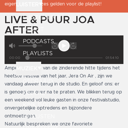
LUISTER
eigenzinnige keuzes gelden voor de playlist!
LUISTER LIVE
LIVE & PUUR JOA
AFTER
GEMIST
PODCASTS
PLAYLISTS
00:00
01:54:10
MUZIEK
Amper bekomen van de zinderende hitte tijdens het
heetste festival van het jaar, Jera On Air , zijn we
GEDRAAID
vandaag alweer terug in de studio. En geloof ons: er
is genoeg om over na te praten. We blikken terug op
KINK XL
een weekend vol leuke gasten in onze festivalstudio,
KINK 1500
onvergetelijke optredens en bijzondere
HITLIJSTEN
ontmoetingen.
Natuurlijk bespreken we onze favoriete