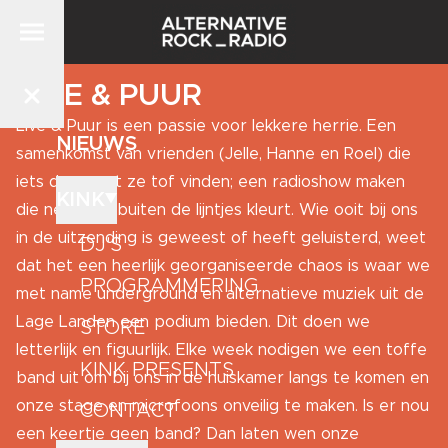
LIVE & PUUR
Live & Puur is een passie voor lekkere herrie. Een
NIEUWS
samenkomst van vrienden (Jelle, Hanne en Roel) die
iets doen wat ze tof vinden; een radioshow maken
KINK
die net even buiten de lijntjes kleurt. Wie ooit bij ons
in de uitzending is geweest of heeft geluisterd, weet
DJ'S
dat het een heerlijk georganiseerde chaos is waar we
PROGRAMMERING
met name underground en alternatieve muziek uit de
Lage Landen een podium bieden. Dit doen we
STORE
letterlijk en figuurlijk. Elke week nodigen we een toffe
KINK PRESENTS
band uit om bij ons in de huiskamer langs te komen en
onze stage en microfoons onveilig te maken. Is er nou
CONTACT
een keertje geen band? Dan laten wen onze