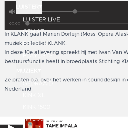
LUISTER
LUISTER LIVE
00:00
GEMIST
In KLANK gaat Marien Dorleijn (Moss, Opera Alas
PODCASTS
muziek collectief KLANK.
In deze 10e aflevering spreekt hij met Iwan Van W
PLAYLISTS
bestuursfunctie heeft in broedplaats Stichting Kl
MUZIEK
Ze praten o.a. over het werken in sounddesign in 
GEDRAAID
Nederland.
KINK XL
KINK 1500
HITLIJSTEN
NU OP
KINK
TAME IMPALA