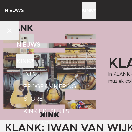
NIEUWS
KINK
NIEUWS
KL
KINK
DJ'S
In KLANK 
muziek col
PROGRAMMERING
STORE
KINK PRESENTS
CONTACT
KLANK: IWAN VAN WIJ