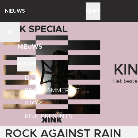
NIEUWS
KINK
NIEUWS
KINK
KI
DJ'S
Het beste 
PROGRAMMERING
STORE
KINK PRESENTS
CONTACT
ROCK AGAINST RAIN