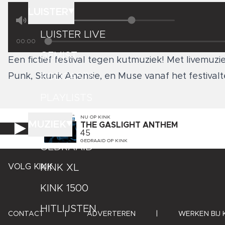
LUISTER
LUISTER LIVE
00:00
GEMIST
Een fictief festival tegen kutmuziek! Met livemuz
PODCASTS
Punk, Skunk Anansie, en Muse vanaf het festivalt
PLAYLISTS
NU OP
KINK
MUZIEK
THE GASLIGHT ANTHEM
45
GEDRAAID OP
KINK
GEDRAAID
KINK XL
VOLG KINK
KINK 1500
HITLIJSTEN
CONTACT
|
ADVERTEREN
|
WERKEN BIJ 