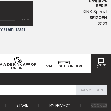
SERIE
KINK Special
SEIZOEN
58:41
2023
mstein, Daft
VIA DE KINK APP OF
APP DE
VIA JE SETTOP BOX
STUDIO
ONLINE
AANMELDEN
|
STORE
|
MY PRIVACY
|
COOKIES