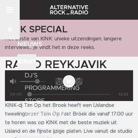
KINK SPECIAL
Het beste van KINK: unieke uitzendingen, langere
NIEUWS
interviews... je vindt het in deze reeks.
KINK
RADIO REYKJAVIK
DJ'S
PROGRAMMERING
00:00
53:33
STORE
KINK-dj Tim Op het Broek
heeft een IJslandse
KINK PRESENTS
tweelingbroer Töm Öp hæt Bröek die vanaf 17:00 uur
te horen was op KINK met de beste muziek uit
CONTACT
IJsland en de fijnste ijzige platen. Live vanuit de studio