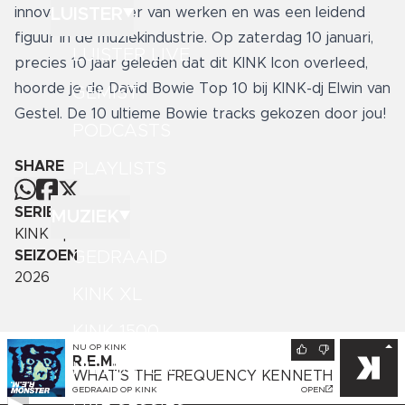
LUISTER
innovatieve manier van werken en was een leidend
figuur in de muziekindustrie. Op zaterdag 10 januari,
LUISTER LIVE
precies 10 jaar geleden dat dit KINK Icon overleed,
hoorde je de David Bowie Top 10 bij KINK-dj Elwin van
GEMIST
Gestel. De 10 ultieme Bowie tracks gekozen door jou!
PODCASTS
SHARE
PLAYLISTS
SERIE
MUZIEK
KINK Special
GEDRAAID
SEIZOEN
2026
KINK XL
KINK 1500
NU OP
KINK
R.E.M.
HITLIJSTEN
WHAT'S THE FREQUENCY KENNETH
GEDRAAID OP
KINK
OPEN