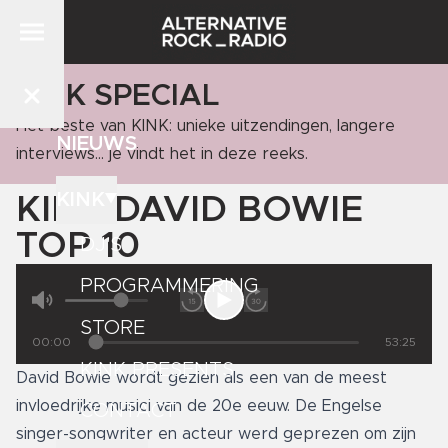
KINK SPECIAL
Het beste van KINK: unieke uitzendingen, langere
NIEUWS
interviews... je vindt het in deze reeks.
KINK
KINK DAVID BOWIE
TOP 10
DJ'S
PROGRAMMERING
STORE
00:00
53:25
KINK PRESENTS
David Bowie wordt gezien als een van de meest
invloedrijke musici van de 20e eeuw. De Engelse
CONTACT
singer-songwriter en acteur werd geprezen om zijn