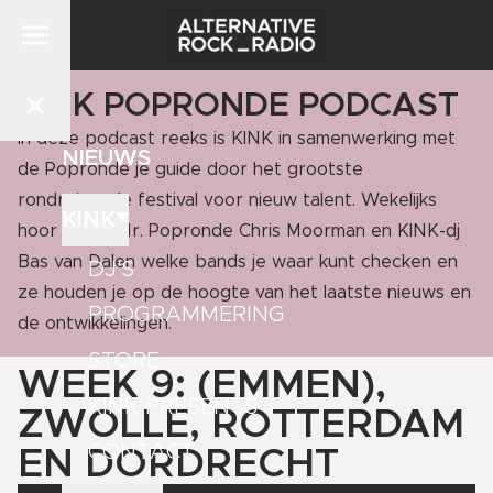
KINK POPRONDE PODCAST
In deze podcast reeks is KINK in samenwerking met
NIEUWS
de Popronde je guide door het grootste
rondreizende festival voor nieuw talent. Wekelijks
KINK
hoor je van Mr. Popronde Chris Moorman en KINK-dj
Bas van Dalen welke bands je waar kunt checken en
DJ'S
ze houden je op de hoogte van het laatste nieuws en
PROGRAMMERING
de ontwikkelingen.
STORE
WEEK 9: (EMMEN),
KINK PRESENTS
ZWOLLE, ROTTERDAM
CONTACT
EN DORDRECHT