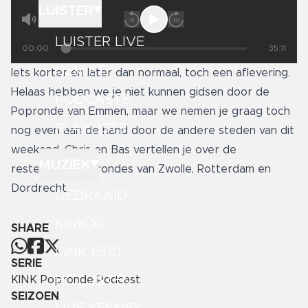
LUISTER
LUISTER LIVE
00:00
35:11
GEMIST
Iets korter en later dan normaal, toch een aflevering.
Helaas hebben we je niet kunnen gidsen door de
PODCASTS
Popronde van Emmen, maar we nemen je graag toch
PLAYLISTS
nog even aan de hand door de andere steden van dit
weekend. Chris en Bas vertellen je over de
MUZIEK
resterende Poprondes van Zwolle, Rotterdam en
Dordrecht.
GEDRAAID
KINK XL
SHARE
KINK 1500
SERIE
HITLIJSTEN
KINK Popronde Podcast
SEIZOEN