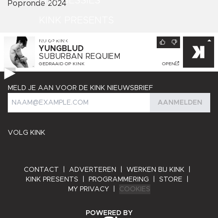
LIVE SESSIES
Popronde 2024
KINK PRESENTS
AGENDA
NU OP
KINK
YUNGBLUD
SUBURBAN REQUIEM
GEDRAAID OP
KINK
OPEN
MELD JE AAN VOOR DE KINK NIEUWSBRIEF
AANMELDEN
VOLG KINK
CONTACT
|
ADVERTEREN
|
WERKEN BIJ KINK
|
KINK PRESENTS
|
PROGRAMMERING
|
STORE
|
MY PRIVACY
|
COOKIES
ANGRY BYTES
POWERED BY