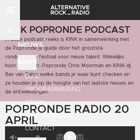
KINK POPRONDE PODCAST
In deze podcast reeks is KINK in samenwerking met
NIEUWS
de Popronde je guide door het grootste
rondreizende festival voor nieuw talent. Wekelijks
KINK
hoor je van Mr. Popronde Chris Moorman en KINK-dj
Bas van Dalen welke bands je waar kunt checken en
DJ'S
ze houden je op de hoogte van het laatste nieuws en
PROGRAMMERING
de ontwikkelingen.
STORE
POPRONDE RADIO 20
KINK PRESENTS
APRIL
CONTACT