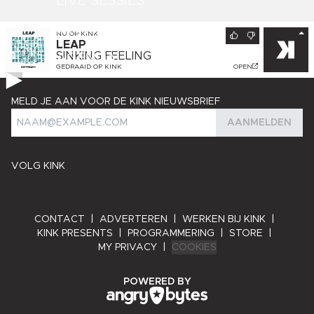
LIVE SESSIES
KINK PRESENTS
NU OP
KINK
LEAP
SINKING FEELING
AGENDA
GEDRAAID OP
KINK
OPEN
MELD JE AAN VOOR DE KINK NIEUWSBRIEF
AANMELDEN
VOLG KINK
CONTACT
|
ADVERTEREN
|
WERKEN BIJ KINK
|
KINK PRESENTS
|
PROGRAMMERING
|
STORE
|
MY PRIVACY
|
COOKIES
ANGRY BYTES
POWERED BY