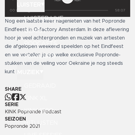
LUISTER
00:00
58:07
LUISTER LIVE
Nog een laatste keer nagenieten van het Popronde
Eindfeest in Q-factory Amsterdam. In deze aflevering
GEMIST
hoor je veel achtergronden en muziek van artiesten
PODCASTS
die afgelopen weekend speelden op het Eindfeest
en we vertellen je op welke exclusieve Popronde-
PLAYLISTS
stukken van de veiling voor Oekraïne je nog steeds
MUZIEK
kunt bieden.
GEDRAAID
SHARE
KINK XL
SERIE
KINK 1500
KINK Popronde Podcast
SEIZOEN
HITLIJSTEN
Popronde 2021