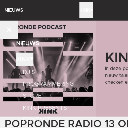
NIEUWS
KINK
NIEUWS
KI
KINK
In deze p
DJ'S
nieuw tale
checken e
PROGRAMMERING
STORE
KINK PRESENTS
CONTACT
POPRONDE RADIO 13 