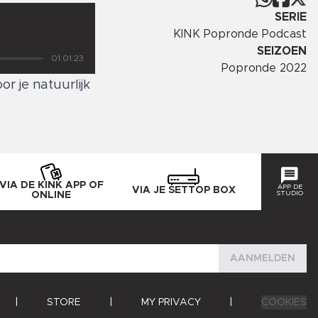
SERIE
KINK Popronde Podcast
SEIZOEN
01:01:23
Popronde 2022
r je natuurlijk
VIA DE KINK APP OF
APP DE
VIA JE SETTOP BOX
STUDIO
ONLINE
AANMELDEN
|
STORE
|
MY PRIVACY
|
COOKIES