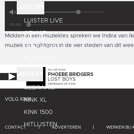
LUISTER
LUISTER LIVE
00:00
GEMIST
Midden in een muziekles spreken we Indira van Ik
PODCASTS
muziek en highlights in de vier steden van dit w
PLAYLISTS
NU OP
KINK
MUZIEK
PHOEBE BRIDGERS
LOST BOYS
GEDRAAID OP
KINK
GEDRAAID
KINK XL
VOLG KINK
KINK 1500
HITLIJSTEN
CONTACT
|
ADVERTEREN
|
WERKEN BIJ 