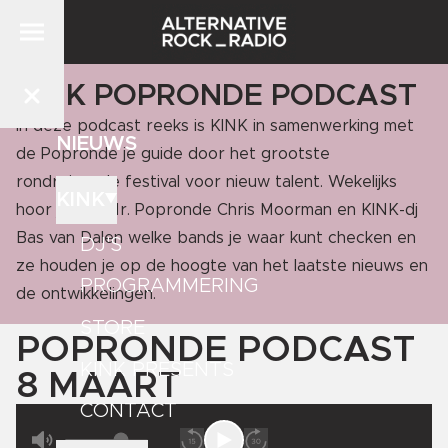
KINK POPRONDE PODCAST
In deze podcast reeks is KINK in samenwerking met
NIEUWS
de Popronde je guide door het grootste
rondreizende festival voor nieuw talent. Wekelijks
KINK
hoor je van Mr. Popronde Chris Moorman en KINK-dj
Bas van Dalen welke bands je waar kunt checken en
DJ'S
ze houden je op de hoogte van het laatste nieuws en
PROGRAMMERING
de ontwikkelingen.
STORE
POPRONDE PODCAST
KINK PRESENTS
8 MAART
CONTACT