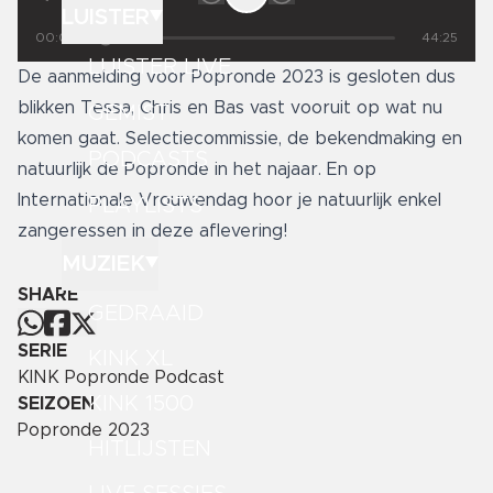
LUISTER
00:00
44:25
LUISTER LIVE
De aanmelding voor Popronde 2023 is gesloten dus
blikken Tessa, Chris en Bas vast vooruit op wat nu
GEMIST
komen gaat. Selectiecommissie, de bekendmaking en
PODCASTS
natuurlijk de Popronde in het najaar. En op
Internationale Vrouwendag hoor je natuurlijk enkel
PLAYLISTS
zangeressen in deze aflevering!
MUZIEK
SHARE
GEDRAAID
SERIE
KINK XL
KINK Popronde Podcast
KINK 1500
SEIZOEN
Popronde 2023
HITLIJSTEN